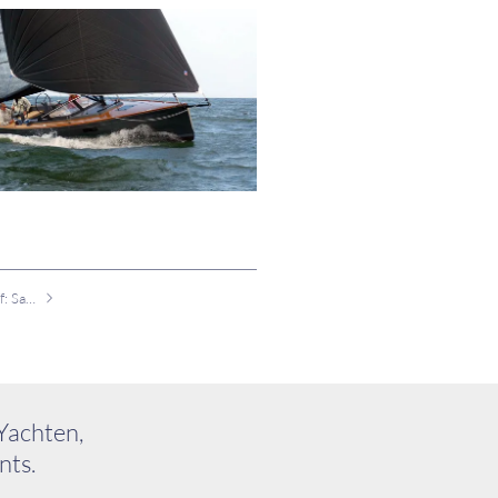
Neues Saffier-Flaggschiff: Saffier SE 37 Lounge
Yachten,
nts.