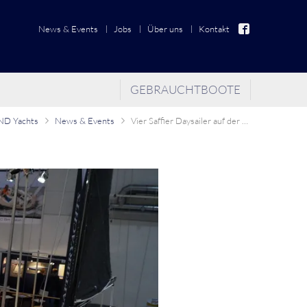
News & Events
Jobs
Über uns
Kontakt
GEBRAUCHTBOOTE
D Yachts
News & Events
Vier Saffier Daysailer auf der boot 2017