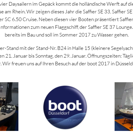
 vier Daysailern im Gepäck kommt die holländische Werft auf d
am Rhein. Wir zeigen dieses Jahr die Saffier SE 33, Saffier SE
ier SC 6.50 Cruise. Neben diesen vier Booten präsentiert Saffier
nformationen zum neuen Flaggschiff, der Saffier SE 37 Lounge.
bereits im Bau und soll im Sommer 2017 zu Wasser gehen.
ier-Stand mit der Stand-Nr. B24 in Halle 15 (kleinere Segelyach
n 21. Januar bis Sonntag, den 29. Januar. Öffnungszeiten: Tägl
. Wir freuen uns auf Ihren Besuch auf der boot 2017 in Düsseld