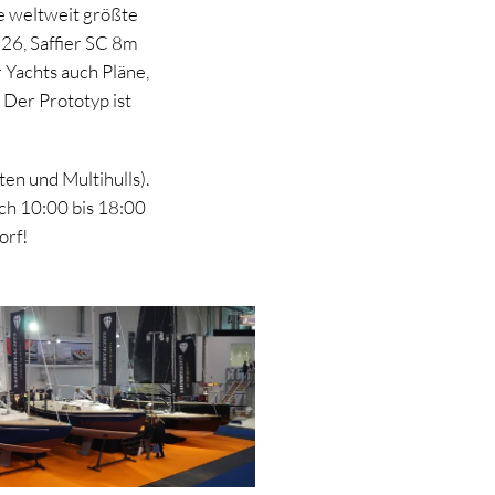
ie weltweit größte
 26, Saffier SC 8m
 Yachts auch Pläne,
 Der Prototyp ist
ten und Multihulls).
ich 10:00 bis 18:00
orf!