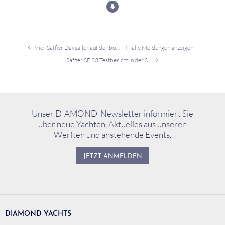
Vier Saffier Daysailer auf der boot 2017
alle Meldungen anzeigen
Saffier SE 33 Testbericht in der Segler-Zeitung
Unser DIAMOND-Newsletter informiert Sie
über neue Yachten, Aktuelles aus unseren
Werften und anstehende Events.
JETZT ANMELDEN
DIAMOND YACHTS