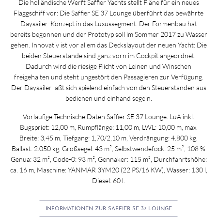
Die holländische Werft Saffier Yachts stellt Pläne für ein neues
Flaggschiff vor: Die Saffier SE 37 Lounge überführt das bewährte
Daysailer-Konzept in das Luxussegment. Der Formenbau hat
bereits begonnen und der Prototyp soll im Sommer 2017 zu Wasser
gehen. Innovativ ist vor allem das Deckslayout der neuen Yacht: Die
beiden Steuerstände sind ganz vorn im Cockpit angeordnet.
Dadurch wird die riesige Plicht von Leinen und Winschen
freigehalten und steht ungestört den Passagieren zur Verfügung.
Der Daysailer läßt sich spielend einfach von den Steuerständen aus
bedienen und einhand segeln.
Vorläufige Technische Daten Saffier SE 37 Lounge: LüA inkl.
Bugspriet: 12,00 m, Rumpflänge: 11,00 m, LWL: 10,00 m, max.
Breite: 3,45 m, Tiefgang: 1,70/2,10 m, Verdrängung: 4.800 kg,
Ballast: 2.050 kg, Großsegel: 43 m², Selbstwendefock: 25 m², 108 %
Genua: 32 m², Code-0: 93 m², Gennaker: 115 m², Durchfahrtshöhe:
ca. 16 m, Maschine: YANMAR 3YM20 (22 PS/16 KW), Wasser: 130 l,
Diesel: 60 l.
INFORMATIONEN ZUR SAFFIER SE 37 LOUNGE