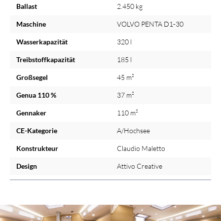
Ballast
2.450 kg
Maschine
VOLVO PENTA D1-30
Wasserkapazität
320 l
Treibstoffkapazität
185 l
Großsegel
45 m²
Genua 110 %
37 m²
Gennaker
110 m²
CE-Kategorie
A/Hochsee
Konstrukteur
Claudio Maletto
Design
Attivo Creative