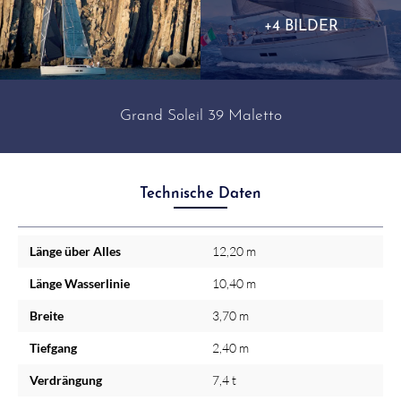
+4 BILDER
Grand Soleil 39 Maletto
Technische Daten
Länge über Alles
12,20 m
Länge Wasserlinie
10,40 m
Breite
3,70 m
Tiefgang
2,40 m
Verdrängung
7,4 t