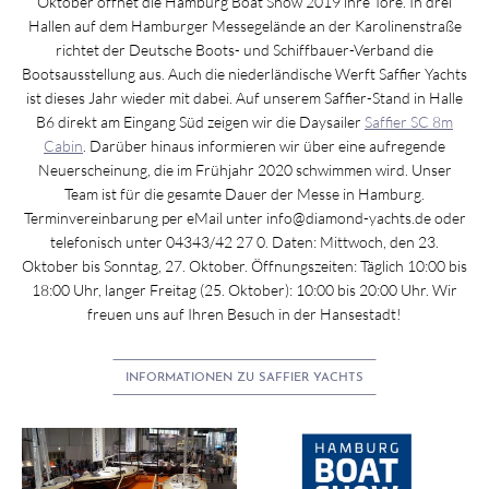
Oktober öffnet die Hamburg Boat Show 2019 ihre Tore. In drei
Hallen auf dem Hamburger Messegelände an der Karolinenstraße
richtet der Deutsche Boots- und Schiffbauer-Verband die
Bootsausstellung aus. Auch die niederländische Werft Saffier Yachts
ist dieses Jahr wieder mit dabei. Auf unserem Saffier-Stand in Halle
B6 direkt am Eingang Süd zeigen wir die Daysailer
Saffier SC 8m
Cabin
. Darüber hinaus informieren wir über eine aufregende
Neuerscheinung, die im Frühjahr 2020 schwimmen wird. Unser
Team ist für die gesamte Dauer der Messe in Hamburg.
Terminvereinbarung per eMail unter info@diamond-yachts.de oder
telefonisch unter 04343/42 27 0. Daten: Mittwoch, den 23.
Oktober bis Sonntag, 27. Oktober. Öffnungszeiten: Täglich 10:00 bis
18:00 Uhr, langer Freitag (25. Oktober): 10:00 bis 20:00 Uhr. Wir
freuen uns auf Ihren Besuch in der Hansestadt!
INFORMATIONEN ZU SAFFIER YACHTS