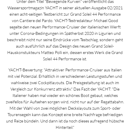
Unter dem Titel "Bewegende Kurven" veröffentlicht das
Wassersportmagazin YACHT in seiner aktuellen Ausgabe 02/2021
einen acht-seitigen Testbericht zur Grand Soleil 44 Performance
von Cantiere del Pardo. YACHT-Testredakteur Michael Good
segelte den neuen Performance-Cruiser der italienischen Werft
unter Corona-Bedingungen im Spätherbst 2020 in Ligurien und
beschreibt nicht nur seine Eindrücke vom Testschlag, sondern geht
auch ausführlich auf das Design des neuen Grand Soleil-
Hauskonstukteurs Matteo Polli ein, dessen erstes Werk die Grand
Soleil 44 Performance ist.
YACHT-Bewertung: "Attraktiver Performance-Cruiser aus Italien
mit viel Potenzial. Erhältlich in verschiedenen Leistungsstufen und
wahlweise zwei Cockpitlayouts. Die Preisgestaltung ist auch im
Vergleich zur Konkurrenz attraktiv." Das Fazit der YACHT: "Die
Italiener haben mal wieder ein schönes Boot gebaut, welches
zweifellos für Aufsehen sorgen wird, nicht nur auf der Regattabahn.
Mit der Wahl von zwei möglichen Deckslayouts zum Sport- oder
Tourensegeln kann das Konzept eine breite Nachfrage befriedigen
und Reize bündeln. Und dann ist da noch dieses aufregend hübsche
Hinterteil."