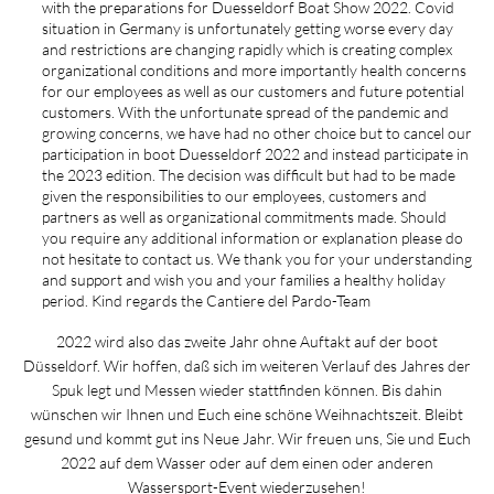
with the preparations for Duesseldorf Boat Show 2022. Covid
situation in Germany is unfortunately getting worse every day
and restrictions are changing rapidly which is creating complex
organizational conditions and more importantly health concerns
for our employees as well as our customers and future potential
customers. With the unfortunate spread of the pandemic and
growing concerns, we have had no other choice but to cancel our
participation in boot Duesseldorf 2022 and instead participate in
the 2023 edition. The decision was difficult but had to be made
given the responsibilities to our employees, customers and
partners as well as organizational commitments made. Should
you require any additional information or explanation please do
not hesitate to contact us. We thank you for your understanding
and support and wish you and your families a healthy holiday
period. Kind regards the Cantiere del Pardo-Team
2022 wird also das zweite Jahr ohne Auftakt auf der boot
Düsseldorf. Wir hoffen, daß sich im weiteren Verlauf des Jahres der
Spuk legt und Messen wieder stattfinden können. Bis dahin
wünschen wir Ihnen und Euch eine schöne Weihnachtszeit. Bleibt
gesund und kommt gut ins Neue Jahr. Wir freuen uns, Sie und Euch
2022 auf dem Wasser oder auf dem einen oder anderen
Wassersport-Event wiederzusehen!