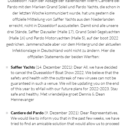
Düsseldorf. Nach der Absage der italienischen Werft Cantiere del
Pardo mit den Marken Grand Soleil und Pardo Yachts, die schon in
der letzten Woche kommuniziert wurde, hat uns gestern die
offizielle Mitteilung von Saffier Yachts aus den Niederlanden
erreicht, nicht in Düsseldorf auszustellen. Damit sind alle unsere
drei Stände, Saffier Daysailer (Halle 17), Grand Soleil-Segelyachten
(Halle 16) und Pardo Motoryachten (Halle 5), auf der boot 2022
gestrichen. Jammerschade aber vor dem Hintergrund der aktuellen
Infektionslage in Deutschland wohl nicht zu ändern. Hier die
offiziellen Statements der beiden Werften:
Saffier Yachts
(14. Dezember 2021): Dear All, we have decided
to cancel the Duesseldorf Boat Show 2022. We believe that the
safety and health with the outbreak of new viruses can not be
guaranteed in such a venue. We will be updating you on the end
of this year by eMail with our future plans for 2022-2023. Stay
safe and healthy. Met vriendelijke groet Dennis & Dean
Hennevanger
Cantiere del Pardo
(9. Dezember 2021): Dear Representatives,
We would like to inform you that in the past few weeks, we have
tried to find an amicable solution that would allow us to proceed