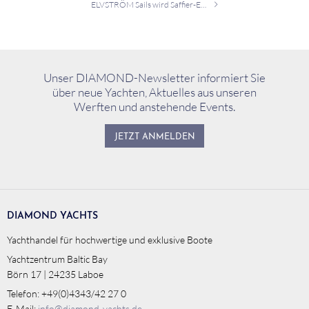
ELVSTRÖM Sails wird Saffier-Erstausrüster
Unser DIAMOND-Newsletter informiert Sie
über neue Yachten, Aktuelles aus unseren
Werften und anstehende Events.
JETZT ANMELDEN
DIAMOND YACHTS
Yachthandel für hochwertige und exklusive Boote
Yachtzentrum Baltic Bay
Börn 17 | 24235 Laboe
Telefon: +49(0)4343/42 27 0
E-Mail:
info@diamond-yachts.de