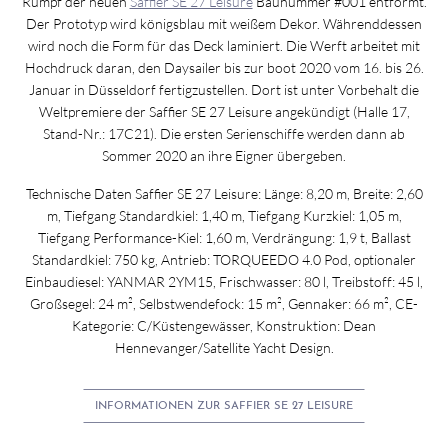
Rumpf der neuen
Saffier SE 27 Leisure
Baunummer #001 entformt.
Der Prototyp wird königsblau mit weißem Dekor. Währenddessen
wird noch die Form für das Deck laminiert. Die Werft arbeitet mit
Hochdruck daran, den Daysailer bis zur boot 2020 vom 16. bis 26.
Januar in Düsseldorf fertigzustellen. Dort ist unter Vorbehalt die
Weltpremiere der Saffier SE 27 Leisure angekündigt (Halle 17,
Stand-Nr.: 17C21). Die ersten Serienschiffe werden dann ab
Sommer 2020 an ihre Eigner übergeben.
Technische Daten Saffier SE 27 Leisure: Länge: 8,20 m, Breite: 2,60
m, Tiefgang Standardkiel: 1,40 m, Tiefgang Kurzkiel: 1,05 m,
Tiefgang Performance-Kiel: 1,60 m, Verdrängung: 1,9 t, Ballast
Standardkiel: 750 kg, Antrieb: TORQUEEDO 4.0 Pod, optionaler
Einbaudiesel: YANMAR 2YM15, Frischwasser: 80 l, Treibstoff: 45 l,
Großsegel: 24 m², Selbstwendefock: 15 m², Gennaker: 66 m², CE-
Kategorie: C/Küstengewässer, Konstruktion: Dean
Hennevanger/Satellite Yacht Design.
INFORMATIONEN ZUR SAFFIER SE 27 LEISURE