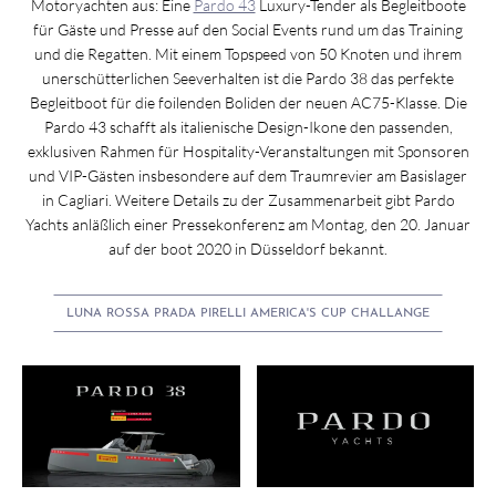
Motoryachten aus: Eine
Pardo 43
Luxury-Tender als Begleitboote
für Gäste und Presse auf den Social Events rund um das Training
und die Regatten. Mit einem Topspeed von 50 Knoten und ihrem
unerschütterlichen Seeverhalten ist die Pardo 38 das perfekte
Begleitboot für die foilenden Boliden der neuen AC75-Klasse. Die
Pardo 43 schafft als italienische Design-Ikone den passenden,
exklusiven Rahmen für Hospitality-Veranstaltungen mit Sponsoren
und VIP-Gästen insbesondere auf dem Traumrevier am Basislager
in Cagliari. Weitere Details zu der Zusammenarbeit gibt Pardo
Yachts anläßlich einer Pressekonferenz am Montag, den 20. Januar
auf der boot 2020 in Düsseldorf bekannt.
LUNA ROSSA PRADA PIRELLI AMERICA'S CUP CHALLANGE