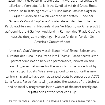
zusammen. Wie gestern Abend bekannt wurde, unterstützt die
italienische Werft das italienische Syndikat mit drei Chase Boats
sowohl beim Training des AC75 "Luna Rossa" am Basislager in
Cagliari/Sardinien als auch während der ersten Runde der
"America’s World Cup Series". Später stehen dem Team die drei
Pardo-Yachten auch in Neuseeland zur Verfügung, wo Anfang 2021
auf dem Hauraki Gulf vor Auckland im Rahmen des "Prada Cup" die
Ausscheidung zum endgültigen Herausforderer für den 36.
America's Cup stattfindet.
America's Cup Veteran Massimiliano “Max” Sirena, Skipper und
Direktor des Luna Rossa Prada Pirelli Teams: “Pardo Yachts is the
perfect combination between performance, innovation and
reliability, essential values for the important role carried out by
team support boats. We are very proud to announce this new
partnership and to have such advanced boats to support our AC75
Luna Rossa. Pardo Yachts will guarantee the success of the technical
and hospitality programme in the waters of the most prestigious
regatta fields of the America’s Cup.”
Pardo Yachts rüstet das Luna Rossa Prada Pirelli Team mit drei