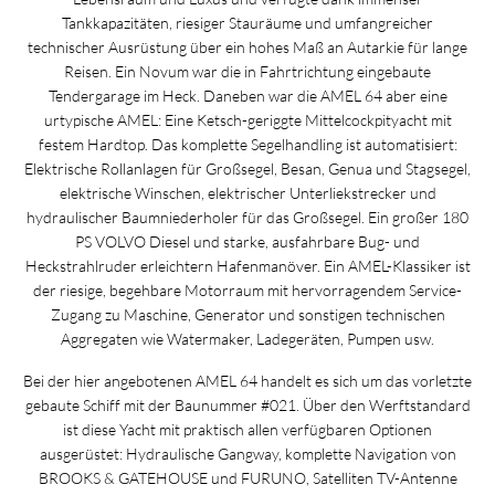
Tankkapazitäten, riesiger Stauräume und umfangreicher
technischer Ausrüstung über ein hohes Maß an Autarkie für lange
Reisen. Ein Novum war die in Fahrtrichtung eingebaute
Tendergarage im Heck. Daneben war die AMEL 64 aber eine
urtypische AMEL: Eine Ketsch-geriggte Mittelcockpityacht mit
festem Hardtop. Das komplette Segelhandling ist automatisiert:
Elektrische Rollanlagen für Großsegel, Besan, Genua und Stagsegel,
elektrische Winschen, elektrischer Unterliekstrecker und
hydraulischer Baumniederholer für das Großsegel. Ein großer 180
PS VOLVO Diesel und starke, ausfahrbare Bug- und
Heckstrahlruder erleichtern Hafenmanöver. Ein AMEL-Klassiker ist
der riesige, begehbare Motorraum mit hervorragendem Service-
Zugang zu Maschine, Generator und sonstigen technischen
Aggregaten wie Watermaker, Ladegeräten, Pumpen usw.
Bei der hier angebotenen AMEL 64 handelt es sich um das vorletzte
gebaute Schiff mit der Baunummer #021. Über den Werftstandard
ist diese Yacht mit praktisch allen verfügbaren Optionen
ausgerüstet: Hydraulische Gangway, komplette Navigation von
BROOKS & GATEHOUSE und FURUNO, Satelliten TV-Antenne