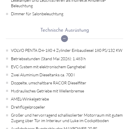
Leselampen und Leuchtstreifen als indirekte Ambiente-
Beleuchtung
Dimmer für Salonbeleuchtung
Technische Ausrüstung
VOLVO PENTA D4-180 4 Zylinder Einbaudiesel 180 PS/132 KW
Betriebsstunden (Stand Mai 2026): 1.483 h
EVC-System mit elektronischem Ganghebel
Zwei Aluminium Dieseltanks ca. 700 l
Doppelte, umschaltbare RACOR Dieselfilter
Hydraulisches Getriebe mit Wellenbremse
AMEL-Winkelgetriebe
Drehflügelpropeller
Großer und hervorragend schallisolierter Motorraum mit gutem
Zugang über Tür im Interieur und Luke im Cockpitboden
Ausfahrbares Bugstrahlruder MAXPOWER 20 PS