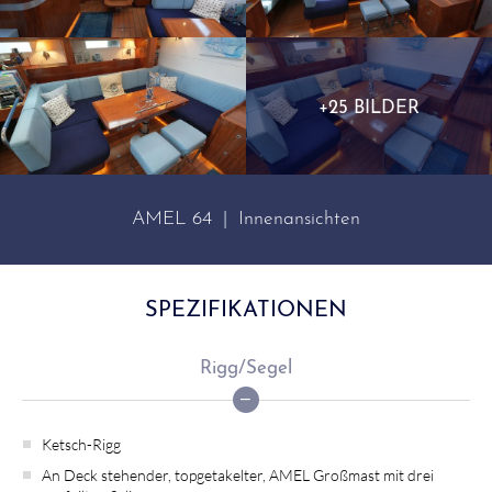
+25 BILDER
AMEL 64 | Innenansichten
SPEZIFIKATIONEN
Rigg/Segel
Ketsch-Rigg
An Deck stehender, topgetakelter, AMEL Großmast mit drei