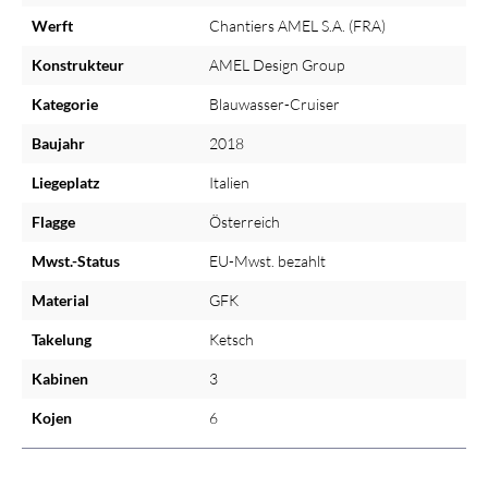
Werft
Chantiers AMEL S.A. (FRA)
Konstrukteur
AMEL Design Group
Kategorie
Blauwasser-Cruiser
Baujahr
2018
Liegeplatz
Italien
Flagge
Österreich
Mwst.-Status
EU-Mwst. bezahlt
Material
GFK
Takelung
Ketsch
Kabinen
3
Kojen
6