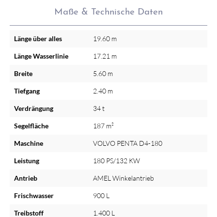
Maße & Technische Daten
Länge über alles
19.60 m
Länge Wasserlinie
17.21 m
Breite
5.60 m
Tiefgang
2.40 m
Verdrängung
34 t
Segelfläche
187 m²
Maschine
VOLVO PENTA D4-180
Leistung
180 PS/132 KW
Antrieb
AMEL Winkelantrieb
Frischwasser
900 L
Treibstoff
1.400 L