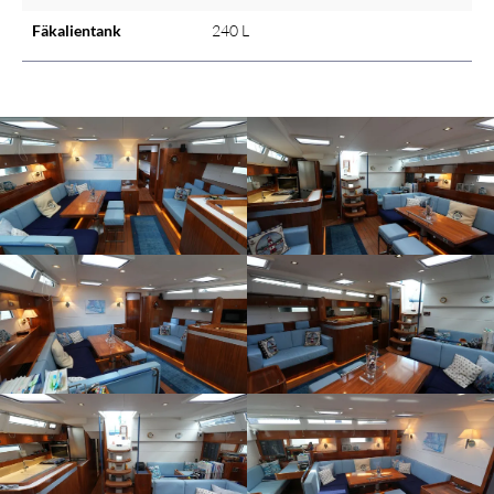
Fäkalientank
240 L