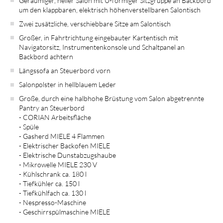
Geräumiger, heller Salon mit U-förmiger Sitzgruppe an Backbord
um den klappbaren, elektrisch höhenverstellbaren Salontisch
Zwei zusätzliche, verschiebbare Sitze am Salontisch
Großer, in Fahrtrichtung eingebauter Kartentisch mit
Navigatorsitz, Instrumentenkonsole und Schaltpanel an
Backbord achtern
Längssofa an Steuerbord vorn
Salonpolster in hellblauem Leder
Große, durch eine halbhohe Brüstung vom Salon abgetrennte
Pantry an Steuerbord
- CORIAN Arbeitsfläche
- Spüle
- Gasherd MIELE 4 Flammen
- Elektrischer Backofen MIELE
- Elektrische Dunstabzugshaube
- Mikrowelle MIELE 230 V
- Kühlschrank ca. 180 l
- Tiefkühler ca. 150 l
- Tiefkühlfach ca. 130 l
- Nespresso-Maschine
- Geschirrspülmaschine MIELE