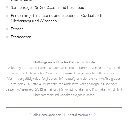
Sonnensegel für Großbaum und Besanbaum
Persenninge für Steuerstand, Steuersitz, Cockpittisch,
Niedergang und Winschen
Fender
Festmacher
Haftungsausschluss für Gebrauchtboote
Alle Angaben insbesondere zur Mehrwertsteuer, stammen von Dritten. Sie sind
unverbindlich und ohne Gewähr. Irrtum/Änderungen vorbehalten. Unsere
Vermittlungstätigkeit erfolgt ausschließlich aufgrund der uns vom Auftraggeber
erteilten Auskünfte. Alle uns erteilten Auskünfte werden sorgfältig und nach
bestem Wissen geprüft. Eine Haftung für Vollständigkeit und Richtigkeit wird nicht
übernommen und ist daher ausgeschlossen.
alle Boote anzeigen
Kontaktformular