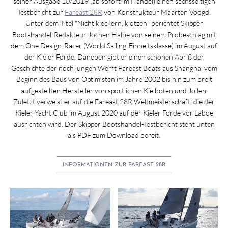
seiner Ausgabe 10/2019 (ab sofort im Handel) einen sechsseitigen
Testbericht zur
Fareast 28R
von Konstrukteur Maarten Voogd.
Unter dem Titel "Nicht kleckern, klotzen" berichtet Skipper
Bootshandel-Redakteur Jochen Halbe von seinem Probeschlag mit
dem One Design-Racer (World Sailing-Einheitsklasse) im August auf
der Kieler Förde. Daneben gibt er einen schönen Abriß der
Geschichte der noch jungen Werft Fareast Boats aus Shanghai vom
Beginn des Baus von Optimisten im Jahre 2002 bis hin zum breit
aufgestellten Hersteller von sportlichen Kielboten und Jollen.
Zuletzt verweist er auf die Fareast 28R Weltmeisterschaft, die der
Kieler Yacht Club im August 2020 auf der Kieler Förde vor Laboe
ausrichten wird. Der Skipper Bootshandel-Testbericht steht unten
als PDF zum Download bereit.
INFORMATIONEN ZUR FAREAST 28R