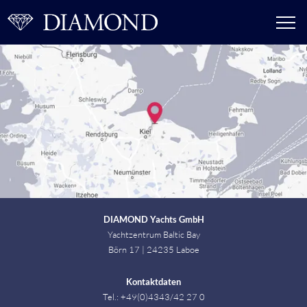
DIAMOND Yachts GmbH
Yachtzentrum Baltic Bay
Börn 17 | 24235 Laboe
Kontaktdaten
Tel.: +49(0)4343/42 27 0