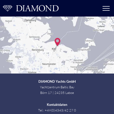
DIAMOND Yachts GmbH
Yachtzentrum Baltic Bay
Börn 17 | 24235 Laboe
Kontaktdaten
Tel.: +49(0)4343/42 27 0