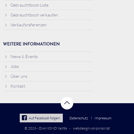
Gebrauchtboot-Liste
Gebrauchtboot verkaufen
Verkaufsreferenzen
WEITERE INFORMATIONEN
News & Events
Jobs
Über uns
Kontakt
Auf Facebook folgen!
Datenschutz
Impressum
© 2026 - DIAMOND Yachts
webdesign von pixlscript