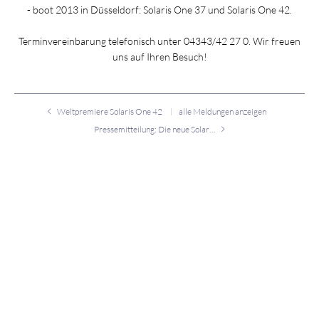
- boot 2013 in Düsseldorf: Solaris One 37 und Solaris One 42.
Terminvereinbarung telefonisch unter 04343/42 27 0. Wir freuen
uns auf Ihren Besuch!
Weltpremiere Solaris One 42
alle Meldungen anzeigen
Pressemitteilung: Die neue Solaris 72 PC