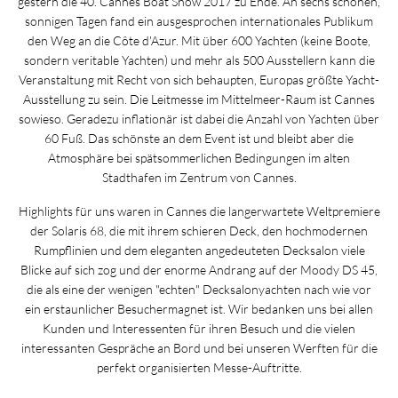
gestern die 40. Cannes Boat Show 2017 zu Ende. An sechs schönen,
sonnigen Tagen fand ein ausgesprochen internationales Publikum
den Weg an die Côte d'Azur. Mit über 600 Yachten (keine Boote,
sondern veritable Yachten) und mehr als 500 Ausstellern kann die
Veranstaltung mit Recht von sich behaupten, Europas größte Yacht-
Ausstellung zu sein. Die Leitmesse im Mittelmeer-Raum ist Cannes
sowieso. Geradezu inflationär ist dabei die Anzahl von Yachten über
60 Fuß. Das schönste an dem Event ist und bleibt aber die
Atmosphäre bei spätsommerlichen Bedingungen im alten
Stadthafen im Zentrum von Cannes.
Highlights für uns waren in Cannes die langerwartete Weltpremiere
der Solaris 68, die mit ihrem schieren Deck, den hochmodernen
Rumpflinien und dem eleganten angedeuteten Decksalon viele
Blicke auf sich zog und der enorme Andrang auf der Moody DS 45,
die als eine der wenigen "echten" Decksalonyachten nach wie vor
ein erstaunlicher Besuchermagnet ist. Wir bedanken uns bei allen
Kunden und Interessenten für ihren Besuch und die vielen
interessanten Gespräche an Bord und bei unseren Werften für die
perfekt organisierten Messe-Auftritte.