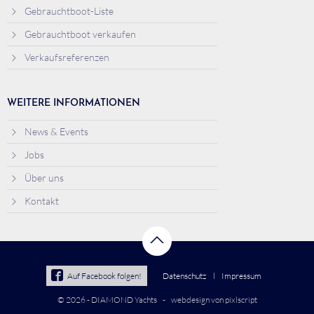
Gebrauchtboot-Liste
Gebrauchtboot verkaufen
Verkaufsreferenzen
WEITERE INFORMATIONEN
News & Events
Jobs
Über uns
Kontakt
Auf Facebook folgen!
Datenschutz
Impressum
© 2026 - DIAMOND Yachts
webdesign von pixlscript