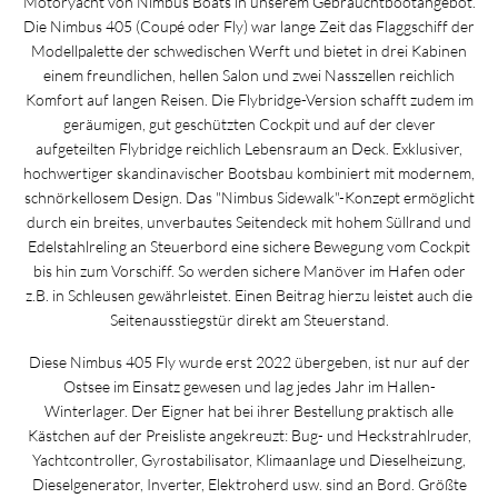
Motoryacht von Nimbus Boats in unserem Gebrauchtbootangebot.
Die Nimbus 405 (Coupé oder Fly) war lange Zeit das Flaggschiff der
Modellpalette der schwedischen Werft und bietet in drei Kabinen
einem freundlichen, hellen Salon und zwei Nasszellen reichlich
Komfort auf langen Reisen. Die Flybridge-Version schafft zudem im
geräumigen, gut geschützten Cockpit und auf der clever
aufgeteilten Flybridge reichlich Lebensraum an Deck. Exklusiver,
hochwertiger skandinavischer Bootsbau kombiniert mit modernem,
schnörkellosem Design. Das "Nimbus Sidewalk"-Konzept ermöglicht
durch ein breites, unverbautes Seitendeck mit hohem Süllrand und
Edelstahlreling an Steuerbord eine sichere Bewegung vom Cockpit
bis hin zum Vorschiff. So werden sichere Manöver im Hafen oder
z.B. in Schleusen gewährleistet. Einen Beitrag hierzu leistet auch die
Seitenausstiegstür direkt am Steuerstand.
Diese Nimbus 405 Fly wurde erst 2022 übergeben, ist nur auf der
Ostsee im Einsatz gewesen und lag jedes Jahr im Hallen-
Winterlager. Der Eigner hat bei ihrer Bestellung praktisch alle
Kästchen auf der Preisliste angekreuzt: Bug- und Heckstrahlruder,
Yachtcontroller, Gyrostabilisator, Klimaanlage und Dieselheizung,
Dieselgenerator, Inverter, Elektroherd usw. sind an Bord. Größte