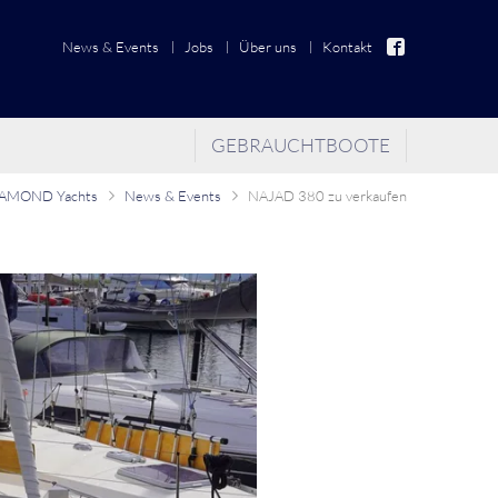
News & Events
Jobs
Über uns
Kontakt
GEBRAUCHTBOOTE
AMOND Yachts
News & Events
NAJAD 380 zu verkaufen