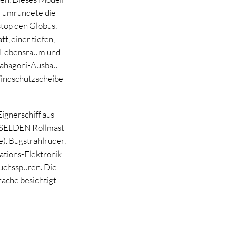
em umrundete die
top den Globus.
, einer tiefen,
el Lebensraum und
 Mahagoni-Ausbau
 Windschutzscheibe
ignerschiff aus
em SELDEN Rollmast
). Bugstrahlruder,
ations-Elektronik
chsspuren. Die
ache besichtigt