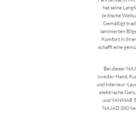
hat seine Langf
britische Welt
Gemäßigt tradi
laminierten Bilg
Komfort in ihre
schafft eine gemü
Bei dieser NAJ
zweiter Hand. Kur
und Interieur-Lay
elektrische Genu
und YANMAR 54
NAJAD 380 lieg