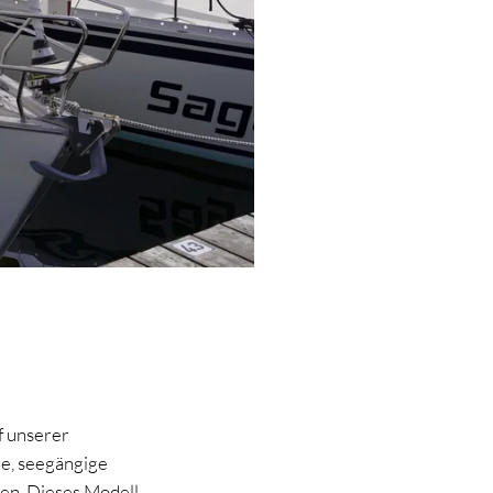
f unserer
e, seegängige
en. Dieses Modell