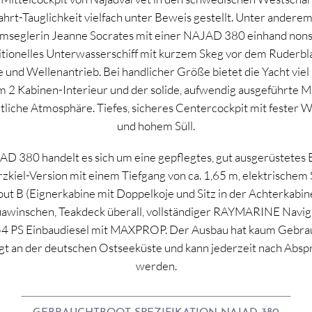
ahrt-Tauglichkeit vielfach unter Beweis gestellt. Unter ander
umseglerin Jeanne Socrates mit einer NAJAD 380 einhand nons
tionelles Unterwasserschiff mit kurzem Skeg vor dem Ruderblatt
e und Wellenantrieb. Bei handlicher Größe bietet die Yacht vi
m 2 Kabinen-Interieur und der solide, aufwendig ausgeführte
tliche Atmosphäre. Tiefes, sicheres Centercockpit mit fester
und hohem Süll.
AD 380 handelt es sich um eine gepflegtes, gut ausgerüstetes E
zkiel-Version mit einem Tiefgang von ca. 1,65 m, elektrisch
out B (Eignerkabine mit Doppelkoje und Sitz in der Achterkabine
awinschen, Teakdeck überall, vollständiger RAYMARINE Navig
 PS Einbaudiesel mit MAXPROP. Der Ausbau hat kaum Gebrau
t an der deutschen Ostseeküste und kann jederzeit nach Abspr
werden.