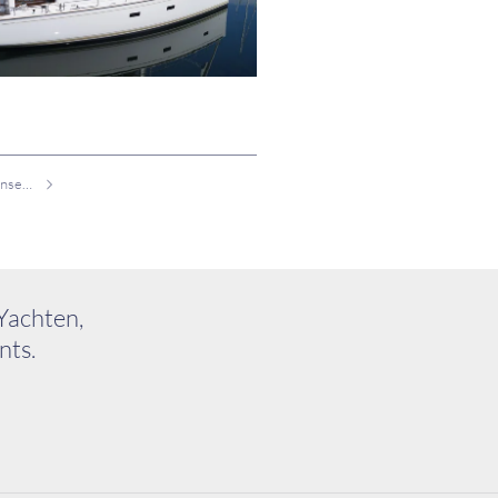
Moody DS 54 auf der hanseboot 2015
Yachten,
nts.