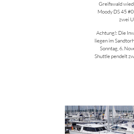
Greifswald wiede
Moody DS 45 #09
zwei U
Achtung!: Die In
liegen im Sandtorh
Sonntag, 6. Nov
Shuttle pendelt z