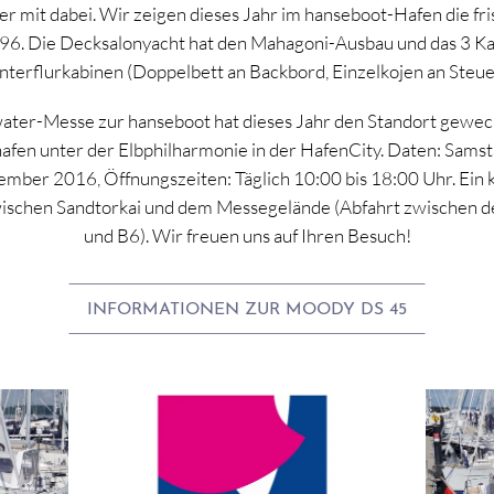
r mit dabei. Wir zeigen dieses Jahr im hanseboot-Hafen die fri
6. Die Decksalonyacht hat den Mahagoni-Ausbau und das 3 Ka
nterflurkabinen (Doppelbett an Backbord, Einzelkojen an Steue
water-Messe zur hanseboot hat dieses Jahr den Standort gewech
afen unter der Elbphilharmonie in der HafenCity. Daten: Samst
ember 2016, Öffnungszeiten: Täglich 10:00 bis 18:00 Uhr. Ein 
wischen Sandtorkai und dem Messegelände (Abfahrt zwischen 
und B6). Wir freuen uns auf Ihren Besuch!
INFORMATIONEN ZUR MOODY DS 45