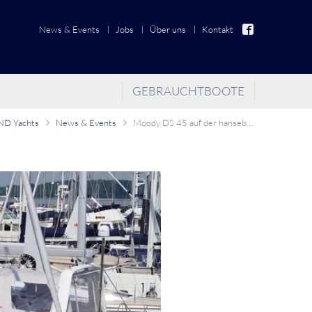
News & Events
Jobs
Über uns
Kontakt
GEBRAUCHTBOOTE
D Yachts
News & Events
Moody DS 45 auf der hanseboot 2016