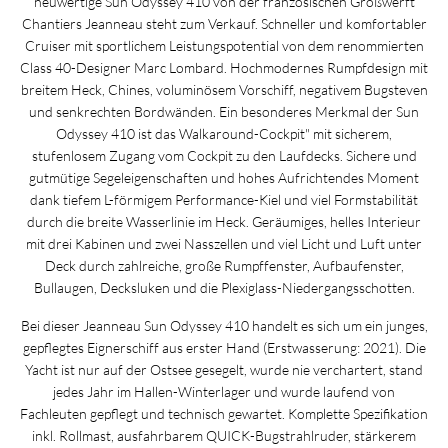
neuwertige Sun Odyssey 410 von der französischen Großwerft
Chantiers Jeanneau steht zum Verkauf. Schneller und komfortabler
Cruiser mit sportlichem Leistungspotential von dem renommierten
Class 40-Designer Marc Lombard. Hochmodernes Rumpfdesign mit
breitem Heck, Chines, voluminösem Vorschiff, negativem Bugsteven
und senkrechten Bordwänden. Ein besonderes Merkmal der Sun
Odyssey 410 ist das Walkaround-Cockpit" mit sicherem,
stufenlosem Zugang vom Cockpit zu den Laufdecks. Sichere und
gutmütige Segeleigenschaften und hohes Aufrichtendes Moment
dank tiefem L-förmigem Performance-Kiel und viel Formstabilität
durch die breite Wasserlinie im Heck. Geräumiges, helles Interieur
mit drei Kabinen und zwei Nasszellen und viel Licht und Luft unter
Deck durch zahlreiche, große Rumpffenster, Aufbaufenster,
Bullaugen, Decksluken und die Plexiglass-Niedergangsschotten.
Bei dieser Jeanneau Sun Odyssey 410 handelt es sich um ein junges,
gepflegtes Eignerschiff aus erster Hand (Erstwasserung: 2021). Die
Yacht ist nur auf der Ostsee gesegelt, wurde nie verchartert, stand
jedes Jahr im Hallen-Winterlager und wurde laufend von
Fachleuten gepflegt und technisch gewartet. Komplette Spezifikation
inkl. Rollmast, ausfahrbarem QUICK-Bugstrahlruder, stärkerem