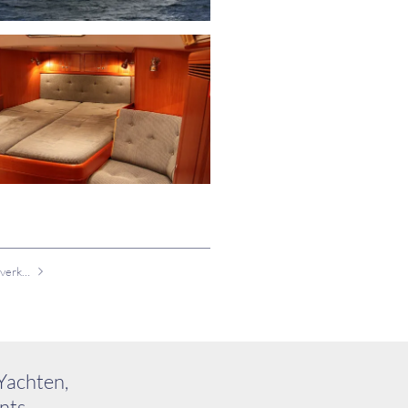
Gebrauchtboot X-40 zu verkaufen
Yachten,
nts.