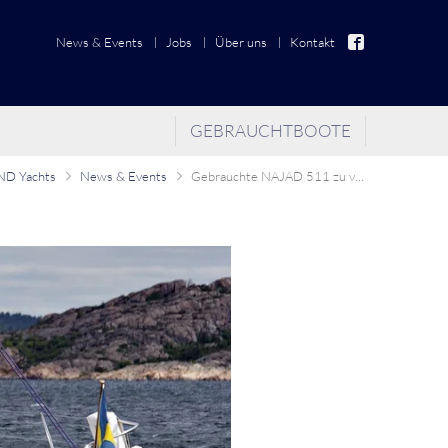
News & Events
Jobs
Über uns
Kontakt
GEBRAUCHTBOOTE
D Yachts
News & Events
Gebrauchte NAJAD 511 zu verkaufen