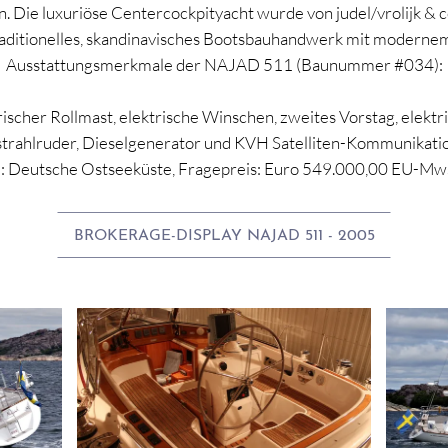
 Die luxuriöse Centercockpityacht wurde von judel/vrolijk & 
raditionelles, skandinavisches Bootsbauhandwerk mit modernem
Ausstattungsmerkmale der NAJAD 511 (Baunummer #034):
trischer Rollmast, elektrische Winschen, zweites Vorstag, elektr
strahlruder, Dieselgenerator und KVH Satelliten-Kommunikatio
z: Deutsche Ostseeküste, Fragepreis: Euro 549.000,00 EU-Mwst
BROKERAGE-DISPLAY NAJAD 511 - 2005