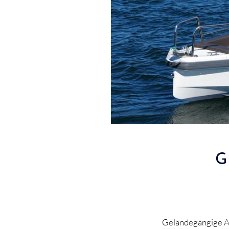
G
Geländegängige Al