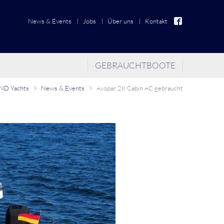
News & Events
Jobs
Über uns
Kontakt
GEBRAUCHTBOOTE
D Yachts
News & Events
Axopar 28 Cabin AC gebraucht