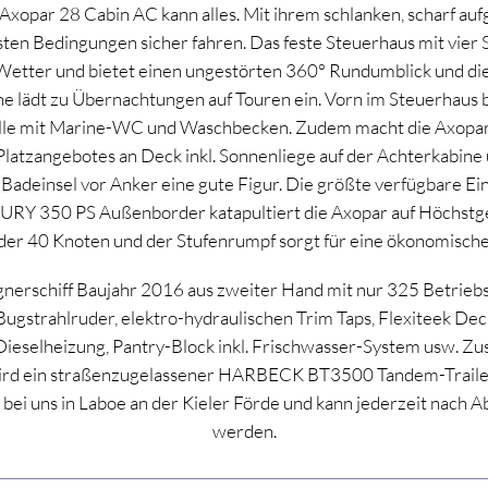
Axopar 28 Cabin AC kann alles. Mit ihrem schlanken, scharf a
lsten Bedingungen sicher fahren. Das feste Steuerhaus mit vier S
etter und bietet einen ungestörten 360° Rundumblick und die
ne lädt zu Übernachtungen auf Touren ein. Vorn im Steuerhaus b
elle mit Marine-WC und Waschbecken. Zudem macht die Axopa
latzangebotes an Deck inkl. Sonnenliege auf der Achterkabine
s Badeinsel vor Anker eine gute Figur. Die größte verfügbare E
RY 350 PS Außenborder katapultiert die Axopar auf Höchstg
 der 40 Knoten und der Stufenrumpf sorgt für eine ökonomisch
gnerschiff Baujahr 2016 aus zweiter Hand mit nur 325 Betrieb
 Bugstrahlruder, elektro-hydraulischen Trim Taps, Flexiteek Dec
ieselheizung, Pantry-Block inkl. Frischwasser-System usw. 
wird ein straßenzugelassener HARBECK BT3500 Tandem-Trailer
r bei uns in Laboe an der Kieler Förde und kann jederzeit nach A
werden.