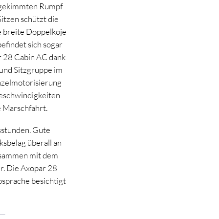
ufgekimmten Rumpf
itzen schützt die
 breite Doppelkoje
efindet sich sogar
r 28 Cabin AC dank
 und Sitzgruppe im
inzelmotorisierung
eschwindigkeiten
e Marschfahrt.
sstunden. Gute
ksbelag überall an
Zusammen mit dem
. Die Axopar 28
bsprache besichtigt