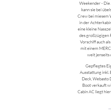
Weekender - Die 
kann sie bei übe
Crew bei miesem W
in der Achterkabi
eine kleine Nassz
des großzügigen P
Vorschiff auch al
mit einem MERCU
weit jenseits
Gepflegtes Ei
Ausstattung inkl.
Deck, Webasto D
Boot verkauft 
Cabin AC liegt hie