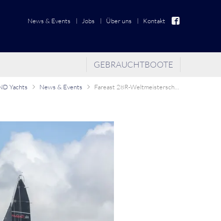
News & Events
Jobs
Über uns
Kontakt
GEBRAUCHTBOOTE
D Yachts
News & Events
Fareast 28R-Weltmeisterschaft 2021 in Kiel