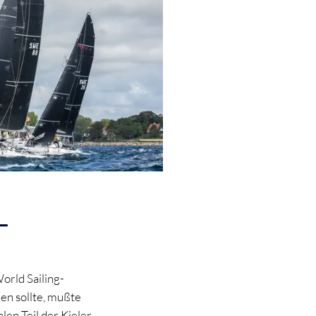
L
orld Sailing-
den sollte, mußte
en Teil der Kieler