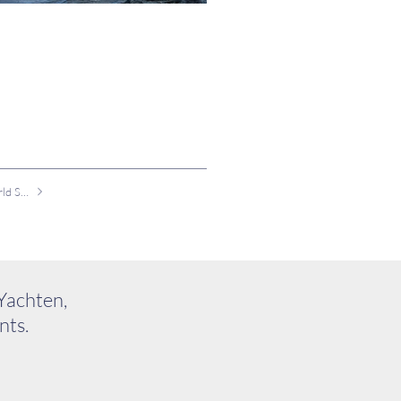
Fareast 28R auf der World Sailing-Liste für Olympia 2024
Yachten,
nts.