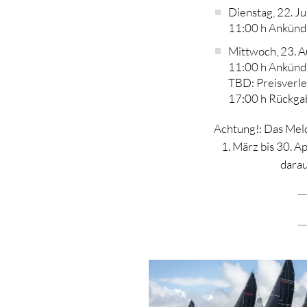
Dienstag, 22. Ju
11:00 h Ankündi
Mittwoch, 23. A
11:00 h Ankündi
TBD: Preisverl
17:00 h Rückga
Achtung!: Das Meld
1. März bis 30. A
darau