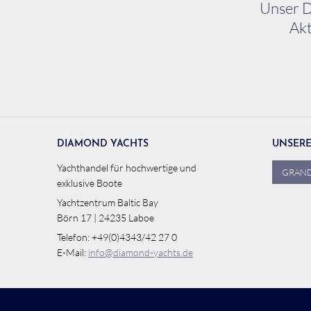
Unser D
Akt
DIAMOND YACHTS
UNSER
Yachthandel für hochwertige und
GRAND
exklusive Boote
Yachtzentrum Baltic Bay
Börn 17 | 24235 Laboe
Telefon: +49(0)4343/42 27 0
E-Mail:
info@diamond-yachts.de
© 2026 - DIAMOND Yachts
webdesign von pixlscript