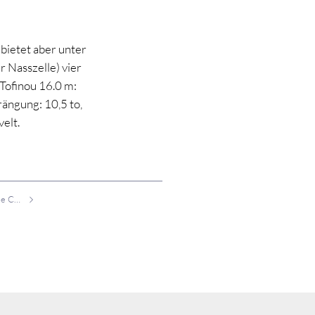
 bietet aber unter
 Nasszelle) vier
Tofinou 16.0 m:
rängung: 10,5 to,
elt.
Festival de la Plaisance de Cannes 2012