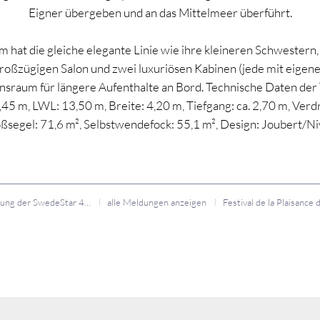
Eigner übergeben und an das Mittelmeer überführt.
m hat die gleiche elegante Linie wie ihre kleineren Schwestern,
roßzügigen Salon und zwei luxuriösen Kabinen (jede mit eigener
sraum für längere Aufenthalte an Bord. Technische Daten der 
5 m, LWL: 13,50 m, Breite: 4,20 m, Tiefgang: ca. 2,70 m, Verd
ßsegel: 71,6 m², Selbstwendefock: 55,1 m², Design: Joubert/Niv
Vorstellung der SwedeStar 415
alle Meldungen anzeigen