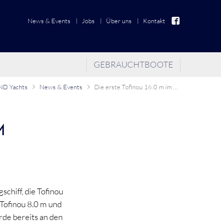
News & Events
Jobs
Über uns
Kontakt
GEBRAUCHTBOOTE
D Yachts
News & Events
Die erste Tofinou 16.0 m im Wasser
M
chiff, die Tofinou
(Tofinou 8.0 m und
rde bereits an den