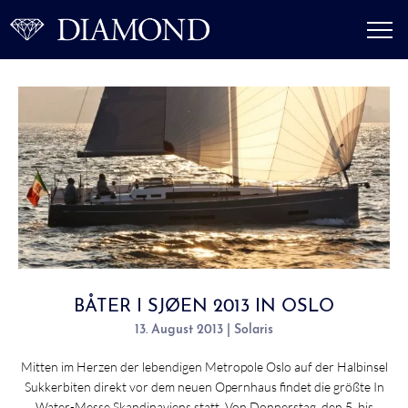
BÅTER I SJØEN 2013 IN OSLO
13. August 2013 | Solaris
Mitten im Herzen der lebendigen Metropole Oslo auf der Halbinsel
Sukkerbiten direkt vor dem neuen Opernhaus findet die größte In
Water-Messe Skandinaviens statt. Von Donnerstag, den 5. bis