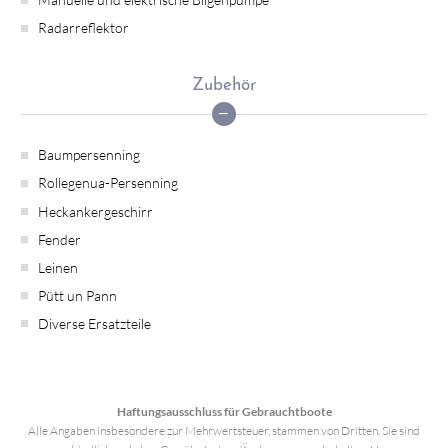
Radarreflektor
Zubehör
Baumpersenning
Rollegenua-Persenning
Heckankergeschirr
Fender
Leinen
Pütt un Pann
Diverse Ersatzteile
Haftungsausschluss für Gebrauchtboote
Alle Angaben insbesondere zur Mehrwertsteuer, stammen von Dritten. Sie sind