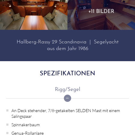
+11 BILDER
Hallberg-Rassy 29 Scandinavia | Segelyacht
aus dem Jahr 1986
SPEZIFIKATIONEN
Rigg/Segel
An Deck stehender, 7/8-getakelten SELDEN Mast mit einem
Salingspaar
Spinnakerbaum
Genua-Rollanlage