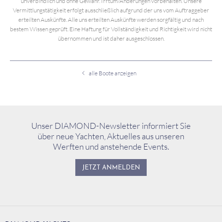
unverbindlich und ohne Gewähr. Irrtum/Änderungen vorbehalten. Unsere
Vermittlungstätigkeit erfolgt ausschließlich aufgrund der uns vom Auftraggeber
erteilten Auskünfte. Alle uns erteilten Auskünfte werden sorgfältig und nach
bestem Wissen geprüft. Eine Haftung für Vollständigkeit und Richtigkeit wird nicht
übernommen und ist daher ausgeschlossen.
alle Boote anzeigen
Unser DIAMOND-Newsletter informiert Sie
über neue Yachten, Aktuelles aus unseren
Werften und anstehende Events.
JETZT ANMELDEN