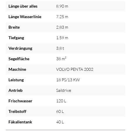
Länge über alles
8.90 m
Länge Wasserlinie
7.25 m
Breite
2.83 m
Tiefgang
1.59 m
Verdrängung
3.8 t
Segelfläche
38 m²
Maschine
VOLVO PENTA 2002
Leistung
18 PS/13 KW
Antrieb
Saildrive
Frischwasser
120 L
Treibstoff
60 L
Fäkalientank
40 L