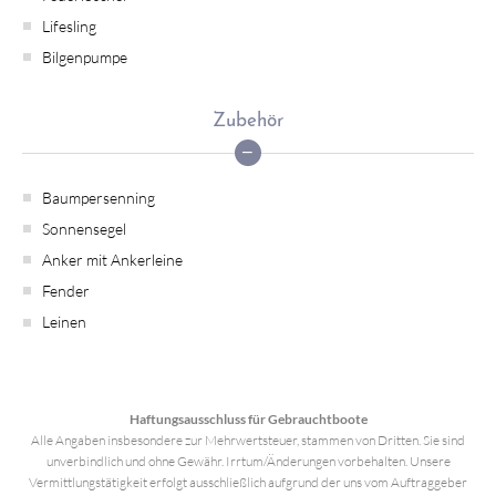
Lifesling
Bilgenpumpe
Zubehör
Baumpersenning
Sonnensegel
Anker mit Ankerleine
Fender
Leinen
Haftungsausschluss für Gebrauchtboote
Alle Angaben insbesondere zur Mehrwertsteuer, stammen von Dritten. Sie sind
unverbindlich und ohne Gewähr. Irrtum/Änderungen vorbehalten. Unsere
Vermittlungstätigkeit erfolgt ausschließlich aufgrund der uns vom Auftraggeber