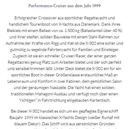
Performance-Cruiser aus dem Jahr 1999
Erfolgreicher Crossover aus sportlicher Regattayacht und
handlichem Tourenboot von X-Yachts aus Dänemark. Dank ihres
Bleikiels mit einem Ballast von ca. 1.500 kg (Ballastanteil über 40 %)
und ihrer steifen, soliden Bauweise mit einem Stahl-Rahmen zur
Aufnahme der Kräfte von Rigg und Kiel ist die X-302 eine sicher und
gutmütig zu segelnde Fahrtenyacht für Familien und Einsteiger.
Zugleich ist sie ein schneller Cruiser/Racer, der einer ganzen
Regattacrew genug Platz zum Arbeiten bietet und der sich perfekt
und sensibel trimmen läßt. Unter Deck bietet die X-302 ein für ein
sportliches Boot in dieser Größenklasse erstaunliches Maß an
Lebensraum und Komfort in zwei Kabinen, dem gemütlichen Salon
und der geräumigen Nasszelle. Die Yacht hat einen soliden,
traditionellen Mahagoni-Ausbau und verfügt noch über einen
"richtigen" in Fahrtrichtung eingebauten Kartentisch.
Bei dieser X-302 handelt es sich um ein gepflegtes Eignerschiff
Baujahr 1999 im klassischen X-Yachts Design (weißer Rumpf mit
blauem Dekor). Das Schiff wird aus persönlichen Gründen