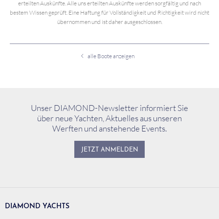
erteilten Auskünfte. Alle uns erteilten Auskünfte werden sorgfältig und nach
bestem Wissen geprüft. Eine Haftung für Vollständigkeit und Richtigkeit wird nicht
übernommen und ist daher ausgeschlossen.
alle Boote anzeigen
Unser DIAMOND-Newsletter informiert Sie
über neue Yachten, Aktuelles aus unseren
Werften und anstehende Events.
JETZT ANMELDEN
DIAMOND YACHTS