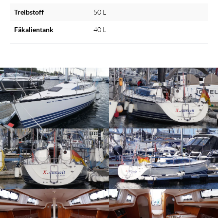
Treibstoff
50 L
Fäkalientank
40 L