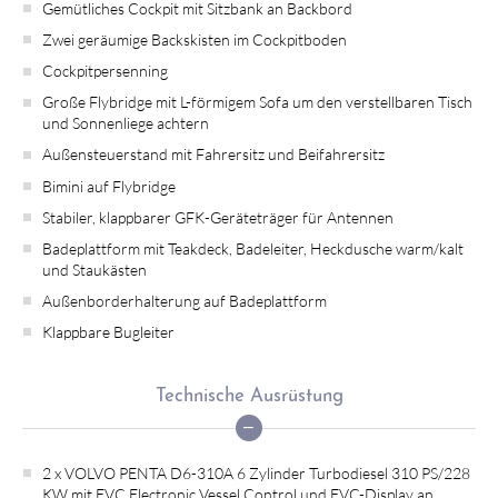
Gemütliches Cockpit mit Sitzbank an Backbord
Zwei geräumige Backskisten im Cockpitboden
Cockpitpersenning
Große Flybridge mit L-förmigem Sofa um den verstellbaren Tisch
und Sonnenliege achtern
Außensteuerstand mit Fahrersitz und Beifahrersitz
Bimini auf Flybridge
Stabiler, klappbarer GFK-Geräteträger für Antennen
Badeplattform mit Teakdeck, Badeleiter, Heckdusche warm/kalt
und Staukästen
Außenborderhalterung auf Badeplattform
Klappbare Bugleiter
Technische Ausrüstung
2 x VOLVO PENTA D6-310A 6 Zylinder Turbodiesel 310 PS/228
KW mit EVC Electronic Vessel Control und EVC-Display an