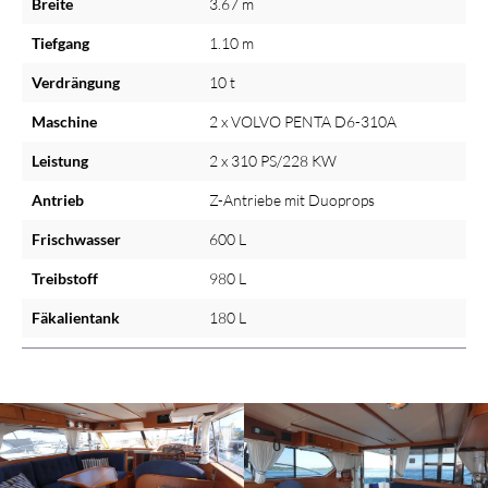
Breite
3.67 m
Tiefgang
1.10 m
Verdrängung
10 t
Maschine
2 x VOLVO PENTA D6-310A
Leistung
2 x 310 PS/228 KW
Antrieb
Z-Antriebe mit Duoprops
Frischwasser
600 L
Treibstoff
980 L
Fäkalientank
180 L