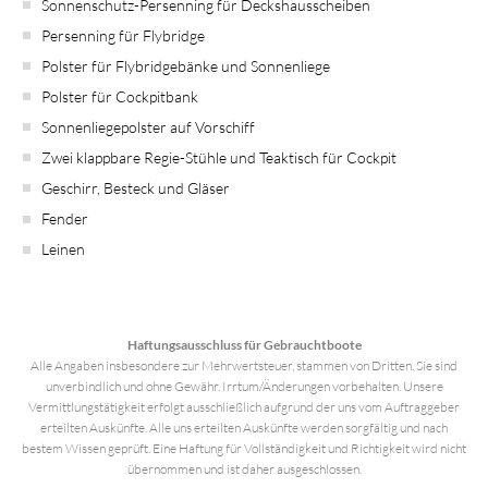
Sonnenschutz-Persenning für Deckshausscheiben
Persenning für Flybridge
Polster für Flybridgebänke und Sonnenliege
Polster für Cockpitbank
Sonnenliegepolster auf Vorschiff
Zwei klappbare Regie-Stühle und Teaktisch für Cockpit
Geschirr, Besteck und Gläser
Fender
Leinen
Haftungsausschluss für Gebrauchtboote
Alle Angaben insbesondere zur Mehrwertsteuer, stammen von Dritten. Sie sind
unverbindlich und ohne Gewähr. Irrtum/Änderungen vorbehalten. Unsere
Vermittlungstätigkeit erfolgt ausschließlich aufgrund der uns vom Auftraggeber
erteilten Auskünfte. Alle uns erteilten Auskünfte werden sorgfältig und nach
bestem Wissen geprüft. Eine Haftung für Vollständigkeit und Richtigkeit wird nicht
übernommen und ist daher ausgeschlossen.