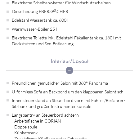
Elektrische Scheibenwischer für Windschutzscheiben
Dieselheizung EBERSPÄCHER
Edelstahl Wassertank ca. 600 l
Warmwasser-Boiler 25 l
Elektrische Toilette inkl. Edelstahl Fäkalientank ca. 180 l mit
Deckstutzen und See-Entleerung
Interieur/Layout
Freundlicher, gemütlicher Salon mit 360° Panorama
U-förmiges Sofa an Backbord um den klappbaren Salontisch
Innensteuerstand an Steuerbord vorn mit Fahrer/Beifahrer-
Sitzbank und großer Instrumentenkonsole
Längspantry an Steuerbord achtern
- Arbeitsfläche in CORIAN
- Doppelspüle
- Kühlschrank
- Zusätzliches Kühlfach unter Fahrersitz