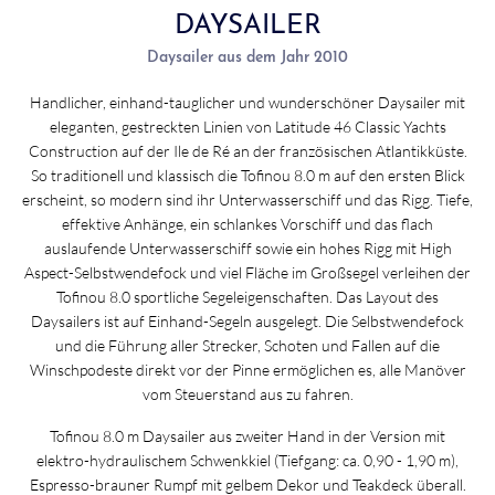
DAYSAILER
Daysailer aus dem Jahr 2010
Handlicher, einhand-tauglicher und wunderschöner Daysailer mit
eleganten, gestreckten Linien von Latitude 46 Classic Yachts
Construction auf der Ile de Ré an der französischen Atlantikküste.
So traditionell und klassisch die Tofinou 8.0 m auf den ersten Blick
erscheint, so modern sind ihr Unterwasserschiff und das Rigg. Tiefe,
effektive Anhänge, ein schlankes Vorschiff und das flach
auslaufende Unterwasserschiff sowie ein hohes Rigg mit High
Aspect-Selbstwendefock und viel Fläche im Großsegel verleihen der
Tofinou 8.0 sportliche Segeleigenschaften. Das Layout des
Daysailers ist auf Einhand-Segeln ausgelegt. Die Selbstwendefock
und die Führung aller Strecker, Schoten und Fallen auf die
Winschpodeste direkt vor der Pinne ermöglichen es, alle Manöver
vom Steuerstand aus zu fahren.
Tofinou 8.0 m Daysailer aus zweiter Hand in der Version mit
elektro-hydraulischem Schwenkkiel (Tiefgang: ca. 0,90 - 1,90 m),
Espresso-brauner Rumpf mit gelbem Dekor und Teakdeck überall.