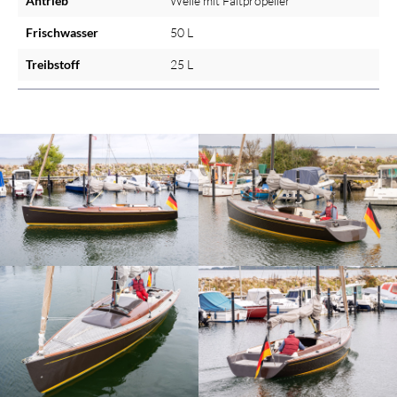
Antrieb
Welle mit Faltpropeller
Frischwasser
50 L
Treibstoff
25 L