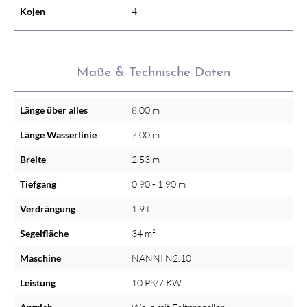
Kojen
4
Maße & Technische Daten
Länge über alles
8.00 m
Länge Wasserlinie
7.00 m
Breite
2.53 m
Tiefgang
0.90 - 1.90 m
Verdrängung
1.9 t
Segelfläche
34 m²
Maschine
NANNI N2.10
Leistung
10 PS/7 KW