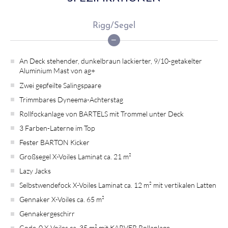
Rigg/Segel
An Deck stehender, dunkelbraun lackierter, 9/10-getakelter
Aluminium Mast von ag+
Zwei gepfeilte Salingspaare
Trimmbares Dyneema-Achterstag
Rollfockanlage von BARTELS mit Trommel unter Deck
3 Farben-Laterne im Top
Fester BARTON Kicker
Großsegel X-Voiles Laminat ca. 21 m²
Lazy Jacks
Selbstwendefock X-Voiles Laminat ca. 12 m² mit vertikalen Latten
Gennaker X-Voiles ca. 65 m²
Gennakergeschirr
Code-0 X-Voiles ca. 35 m² mit KARVER Rollanlage