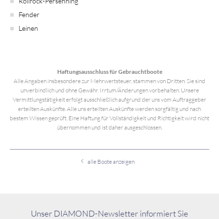
Rollfock-Persenning
Fender
Leinen
Haftungsausschluss für Gebrauchtboote
Alle Angaben insbesondere zur Mehrwertsteuer, stammen von Dritten. Sie sind
unverbindlich und ohne Gewähr. Irrtum/Änderungen vorbehalten. Unsere
Vermittlungstätigkeit erfolgt ausschließlich aufgrund der uns vom Auftraggeber
erteilten Auskünfte. Alle uns erteilten Auskünfte werden sorgfältig und nach
bestem Wissen geprüft. Eine Haftung für Vollständigkeit und Richtigkeit wird nicht
übernommen und ist daher ausgeschlossen.
alle Boote anzeigen
Unser DIAMOND-Newsletter informiert Sie