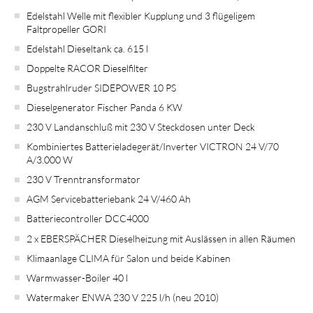
Edelstahl Welle mit flexibler Kupplung und 3 flügeligem
Faltpropeller GORI
Edelstahl Dieseltank ca. 615 l
Doppelte RACOR Dieselfilter
Bugstrahlruder SIDEPOWER 10 PS
Dieselgenerator Fischer Panda 6 KW
230 V Landanschluß mit 230 V Steckdosen unter Deck
Kombiniertes Batterieladegerät/Inverter VICTRON 24 V/70
A/3.000 W
230 V Trenntransformator
AGM Servicebatteriebank 24 V/460 Ah
Batteriecontroller DCC4000
2 x EBERSPÄCHER Dieselheizung mit Auslässen in allen Räumen
Klimaanlage CLIMA für Salon und beide Kabinen
Warmwasser-Boiler 40 l
Watermaker ENWA 230 V 225 l/h (neu 2010)