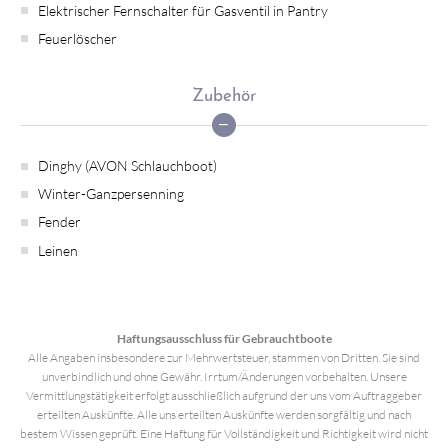
Elektrischer Fernschalter für Gasventil in Pantry
Feuerlöscher
Zubehör
Dinghy (AVON Schlauchboot)
Winter-Ganzpersenning
Fender
Leinen
Haftungsausschluss für Gebrauchtboote
Alle Angaben insbesondere zur Mehrwertsteuer, stammen von Dritten. Sie sind
unverbindlich und ohne Gewähr. Irrtum/Änderungen vorbehalten. Unsere
Vermittlungstätigkeit erfolgt ausschließlich aufgrund der uns vom Auftraggeber
erteilten Auskünfte. Alle uns erteilten Auskünfte werden sorgfältig und nach
bestem Wissen geprüft. Eine Haftung für Vollständigkeit und Richtigkeit wird nicht