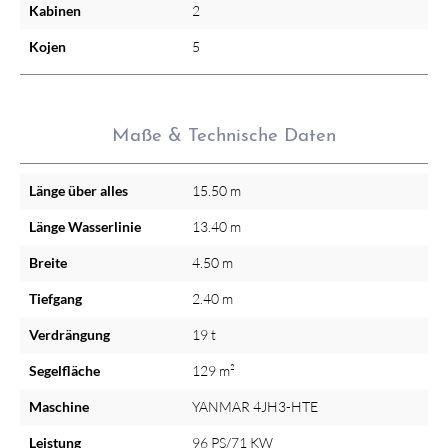
Kabinen
2
Kojen
5
Maße & Technische Daten
Länge über alles
15.50 m
Länge Wasserlinie
13.40 m
Breite
4.50 m
Tiefgang
2.40 m
Verdrängung
19 t
Segelfläche
129 m²
Maschine
YANMAR 4JH3-HTE
Leistung
96 PS/71 KW