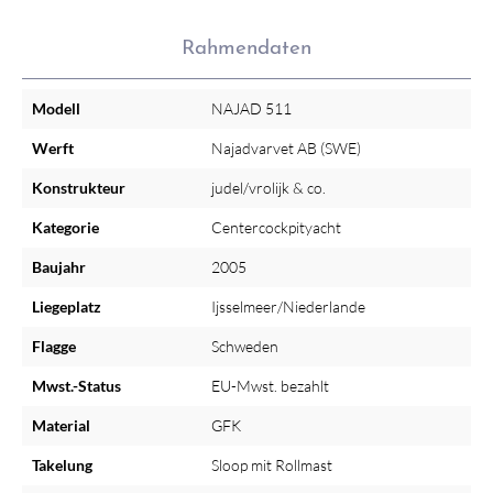
Rahmendaten
Modell
NAJAD 511
Werft
Najadvarvet AB (SWE)
Konstrukteur
judel/vrolijk & co.
Kategorie
Centercockpityacht
Baujahr
2005
Liegeplatz
Ijsselmeer/Niederlande
Flagge
Schweden
Mwst.-Status
EU-Mwst. bezahlt
Material
GFK
Takelung
Sloop mit Rollmast