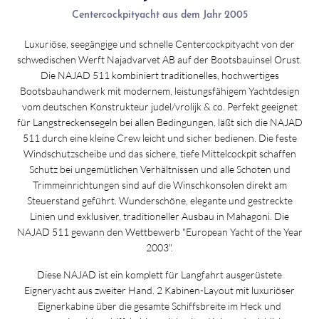
Centercockpityacht aus dem Jahr 2005
Luxuriöse, seegängige und schnelle Centercockpityacht von der
schwedischen Werft Najadvarvet AB auf der Bootsbauinsel Orust.
Die NAJAD 511 kombiniert traditionelles, hochwertiges
Bootsbauhandwerk mit modernem, leistungsfähigem Yachtdesign
vom deutschen Konstrukteur judel/vrolijk & co. Perfekt geeignet
für Langstreckensegeln bei allen Bedingungen, läßt sich die NAJAD
511 durch eine kleine Crew leicht und sicher bedienen. Die feste
Windschutzscheibe und das sichere, tiefe Mittelcockpit schaffen
Schutz bei ungemütlichen Verhältnissen und alle Schoten und
Trimmeinrichtungen sind auf die Winschkonsolen direkt am
Steuerstand geführt. Wunderschöne, elegante und gestreckte
Linien und exklusiver, traditioneller Ausbau in Mahagoni. Die
NAJAD 511 gewann den Wettbewerb "European Yacht of the Year
2003".
Diese NAJAD ist ein komplett für Langfahrt ausgerüstete
Eigneryacht aus zweiter Hand. 2 Kabinen-Layout mit luxuriöser
Eignerkabine über die gesamte Schiffsbreite im Heck und