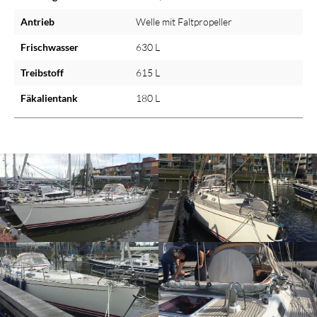
Antrieb
Welle mit Faltpropeller
Frischwasser
630 L
Treibstoff
615 L
Fäkalientank
180 L