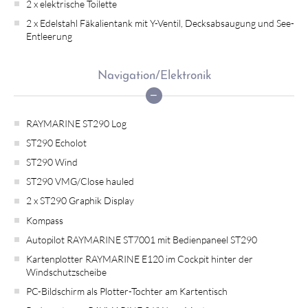
2 x elektrische Toilette
2 x Edelstahl Fäkalientank mit Y-Ventil, Decksabsaugung und See-
Entleerung
Navigation/Elektronik
RAYMARINE ST290 Log
ST290 Echolot
ST290 Wind
ST290 VMG/Close hauled
2 x ST290 Graphik Display
Kompass
Autopilot RAYMARINE ST7001 mit Bedienpaneel ST290
Kartenplotter RAYMARINE E120 im Cockpit hinter der
Windschutzscheibe
PC-Bildschirm als Plotter-Tochter am Kartentisch