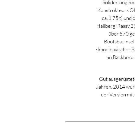
Solider, ungem
Konstrukteurs Oll
ca. 1,75 t) und
Hallberg-Rassy 2
über 570 ge
Bootsbauinsel
skandinavischer B
an Backbord 
Gut ausgerüstete
Jahren. 2014 wur
der Version mit