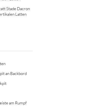
tatt Stade Dacron
ertikalen Latten
ten
pit an Backbord
kpit
leiste am Rumpf