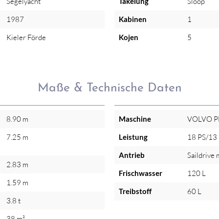
Segelyacht
Takelung
Sloop
1987
Kabinen
1
Kieler Förde
Kojen
5
Maße & Technische Daten
8.90 m
Maschine
VOLVO P
7.25 m
Leistung
18 PS/13
Antrieb
Saildrive 
2.83 m
Frischwasser
120 L
1.59 m
Treibstoff
60 L
3.8 t
38 m²