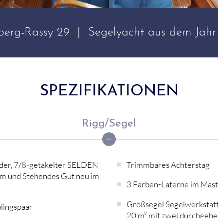
berg-Rassy 29 | Segelyacht aus dem Jahr
SPEZIFIKATIONEN
Rigg/Segel
der, 7/8-getakelter SELDEN
Trimmbares Achterstag
um und Stehendes Gut neu im
3 Farben-Laterne im Mas
Großsegel Segelwerkstatt S
alingspaar
20 m² mit zwei durchgehe