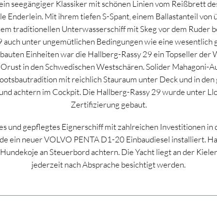
ein seegängiger Klassiker mit schönen Linien vom Reißbrett d
e Enderlein. Mit ihrem tiefen S-Spant, einem Ballastanteil von ü
 dem traditionellen Unterwasserschiff mit Skeg vor dem Ruder 
9 auch unter ungemütlichen Bedingungen wie eine wesentlich g
bauten Einheiten war die Hallberg-Rassy 29 ein Topseller der W
 Orust in den Schwedischen Westschären. Solider Mahagoni-Au
ootsbautradition mit reichlich Stauraum unter Deck und in den
und achtern im Cockpit. Die Hallberg-Rassy 29 wurde unter Llo
Zertifizierung gebaut.
s und gepflegtes Eignerschiff mit zahlreichen Investitionen i
de ein neuer VOLVO PENTA D1-20 Einbaudiesel installiert. Hal
 Hundekoje an Steuerbord achtern. Die Yacht liegt an der Kiele
jederzeit nach Absprache besichtigt werden.