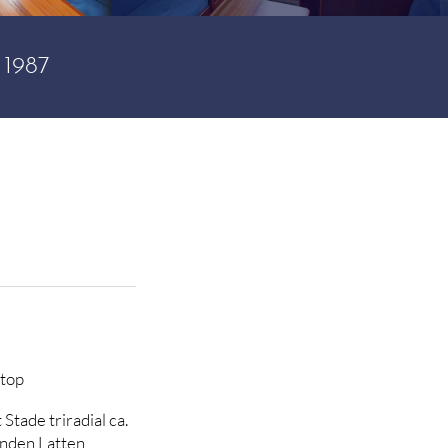
 1987
ttop
tade triradial ca.
nden Latten