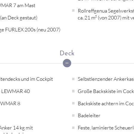
WMAR 7 am Mast
Rollreffgenua Segelwerks
(an Deck gestaut)
ca. 21 m² (von 2007) mit v
ge FURLEX 200s (neu 2007)
Deck
itendecks und im Cockpit
Selbstlenzender Ankerkas
n LEWMAR 40
Große Backskiste im Cock
LEWMAR 8
Backskiste achtern im Coc
Badeleiter
Anker 14 kg mit
Feste, laminierte Scheuer