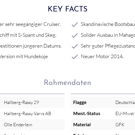
KEY FACTS
er sehr seegängiger Cruiser.
Skandinavische Bootsbauq
hiff mit S-Spant und Skeg.
Solider Ausbau in Mahago
vestitionen jüngeren Datums.
Sehr guter Pflegezustand
Version mit Hundekoje
Neuer Motor 2014.
Rahmendaten
Hallberg-Rassy 29
Flagge
Deutschl
Hallberg-Rassy Varvs AB
Mwst.-Status
EU-Mwst. 
Olle Enderlein
Material
GFK