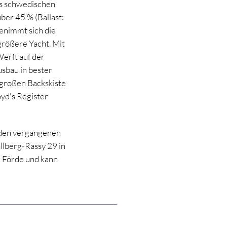
es schwedischen
ber 45 % (Ballast:
benimmt sich die
rößere Yacht. Mit
erft auf der
sbau in bester
 großen Backskiste
yd's Register
n den vergangenen
lberg-Rassy 29 in
r Förde und kann