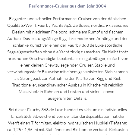
Performance-Cruiser aus dem Jahr 2004
Eleganter und schneller Performance-Cruiser von der dänischen
Qualitäts-Werft Faurby Yachts ApS. Zeitloses, nordisch-klassisches
Design mit niedrigem Freibord, schmalem Rumpf und flachem
Aufbau. Das leistungsfähige Rigg, ihre modernen Anhänge und der
schlanke Rumpf verleihen der Faurby 363 de Luxe sportliche
Segeleigenschaften ohne die Yacht zickig zu machen. Sie bleibt trotz
ihres hohen Geschwindigkeitspotentials ein gutmütiger, einfach von
einer kleinen Crew zu segelnder Cruiser. Stabile und
verwindungssteife Bauweise mit einem galvanisierten Stahlrahmen
als Strongback zur Aufnahme der Kräfte von Rigg und Kiel.
Traditioneller, skandinavischer Ausbau in Kirsche mit reichlich
Massivholz in Rahmen und Leisten und vielen liebevoll
ausgeführten Details.
Bei dieser Faurby 363 de Luxe handelt es sich um ein individuelles
Einzelstück: Abweichend von der Standardspezifikation hat die
Werft einen T-förmigen, elektro-hydraulischen Hubkiel (Tiefgang:
ca. 1,25 - 1,85 m) mit Stahlfinne und Bleibombe verbaut. Kielkasten