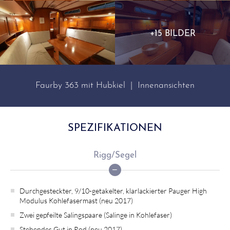
+15 BILDER
Faurby 363 mit Hubkiel | Innenansichten
SPEZIFIKATIONEN
Rigg/Segel
Durchgesteckter, 9/10-getakelter, klarlackierter Pauger High
Modulus Kohlefasermast (neu 2017)
Zwei gepfeilte Salingspaare (Salinge in Kohlefaser)
Stehendes Gut in Rod (neu 2017)