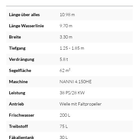
Länge über alles
10.98 m
Länge Wasserlinie
9.70 m
Breite
3.30 m
Tiefgang
1.25 - 1.85 m
Verdrängung
5.8 t
Segelfläche
62 m²
Maschine
NANNI 4.150HE
Leistung
38 PS/28 KW
Antrieb
Welle mit Faltpropeller
Frischwasser
200 L
Treibstoff
75 L
Fäkalientank
30 L