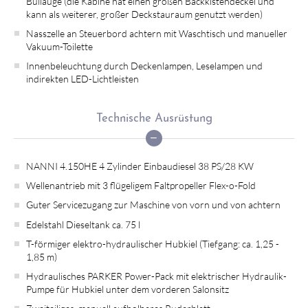
Bullauge (die Kabine hat einen großen Backkistendeckel und
kann als weiterer, großer Deckstauraum genutzt werden)
Nasszelle an Steuerbord achtern mit Waschtisch und manueller
Vakuum-Toilette
Innenbeleuchtung durch Deckenlampen, Leselampen und
indirekten LED-Lichtleisten
Technische Ausrüstung
NANNI 4.150HE 4 Zylinder Einbaudiesel 38 PS/28 KW
Wellenantrieb mit 3 flügeligem Faltpropeller Flex-o-Fold
Guter Servicezugang zur Maschine von vorn und von achtern
Edelstahl Dieseltank ca. 75 l
T-förmiger elektro-hydraulischer Hubkiel (Tiefgang: ca. 1,25 -
1,85 m)
Hydraulisches PARKER Power-Pack mit elektrischer Hydraulik-
Pumpe für Hubkiel unter dem vorderen Salonsitz