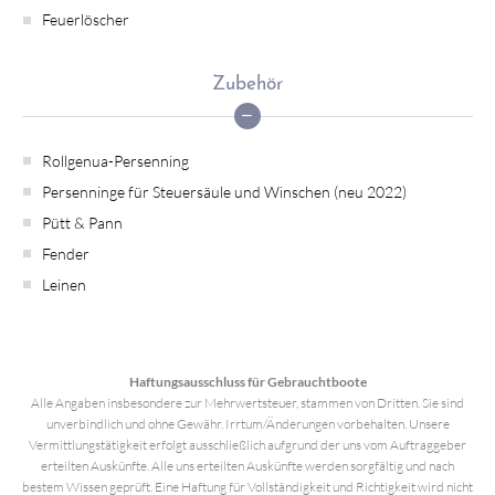
Feuerlöscher
Zubehör
Rollgenua-Persenning
Persenninge für Steuersäule und Winschen (neu 2022)
Pütt & Pann
Fender
Leinen
Haftungsausschluss für Gebrauchtboote
Alle Angaben insbesondere zur Mehrwertsteuer, stammen von Dritten. Sie sind
unverbindlich und ohne Gewähr. Irrtum/Änderungen vorbehalten. Unsere
Vermittlungstätigkeit erfolgt ausschließlich aufgrund der uns vom Auftraggeber
erteilten Auskünfte. Alle uns erteilten Auskünfte werden sorgfältig und nach
bestem Wissen geprüft. Eine Haftung für Vollständigkeit und Richtigkeit wird nicht