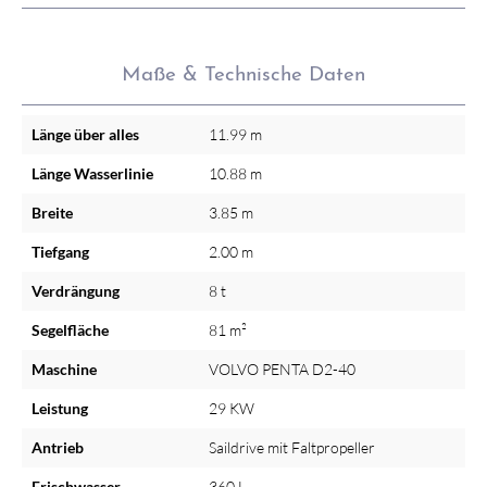
Maße & Technische Daten
Länge über alles
11.99 m
Länge Wasserlinie
10.88 m
Breite
3.85 m
Tiefgang
2.00 m
Verdrängung
8 t
Segelfläche
81 m²
Maschine
VOLVO PENTA D2-40
Leistung
29 KW
Antrieb
Saildrive mit Faltpropeller
Frischwasser
360 L