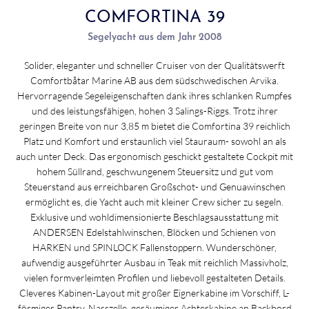
COMFORTINA 39
Segelyacht aus dem Jahr 2008
Solider, eleganter und schneller Cruiser von der Qualitätswerft
Comfortbåtar Marine AB aus dem südschwedischen Arvika.
Hervorragende Segeleigenschaften dank ihres schlanken Rumpfes
und des leistungsfähigen, hohen 3 Salings-Riggs. Trotz ihrer
geringen Breite von nur 3,85 m bietet die Comfortina 39 reichlich
Platz und Komfort und erstaunlich viel Stauraum- sowohl an als
auch unter Deck. Das ergonomisch geschickt gestaltete Cockpit mit
hohem Süllrand, geschwungenem Steuersitz und gut vom
Steuerstand aus erreichbaren Großschot- und Genuawinschen
ermöglicht es, die Yacht auch mit kleiner Crew sicher zu segeln.
Exklusive und wohldimensionierte Beschlagsausstattung mit
ANDERSEN Edelstahlwinschen, Blöcken und Schienen von
HARKEN und SPINLOCK Fallenstoppern. Wunderschöner,
aufwendig ausgeführter Ausbau in Teak mit reichlich Massivholz,
vielen formverleimten Profilen und liebevoll gestalteten Details.
Cleveres Kabinen-Layout mit großer Eignerkabine im Vorschiff, L-
förmiger Pantry, Nasszelle, geräumiger Achterkabine an Backbord