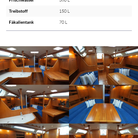
Treibstoff
150 L
Fäkalientank
70 L