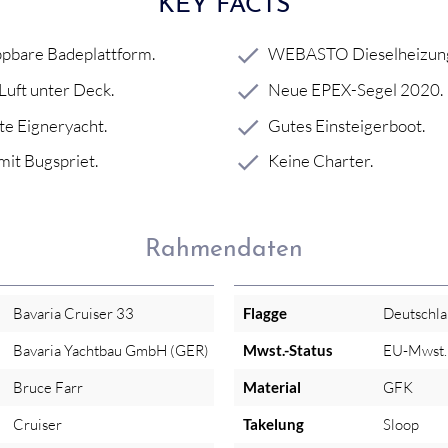
KEY FACTS
pbare Badeplattform.
WEBASTO Dieselheizun
 Luft unter Deck.
Neue EPEX-Segel 2020.
e Eigneryacht.
Gutes Einsteigerboot.
mit Bugspriet.
Keine Charter.
Rahmendaten
Bavaria Cruiser 33
Flagge
Deutschl
Bavaria Yachtbau GmbH (GER)
Mwst.-Status
EU-Mwst. 
Bruce Farr
Material
GFK
Cruiser
Takelung
Sloop