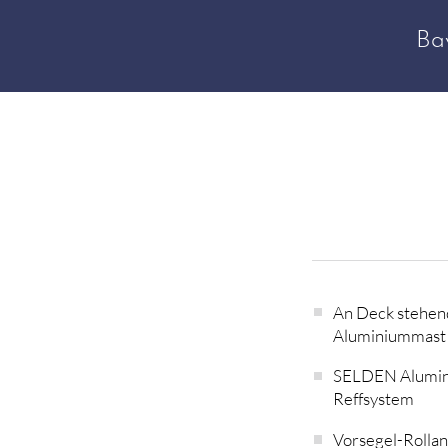
Ba
An Deck stehen
Aluminiummast
SELDEN Alumini
Reffsystem
Vorsegel-Rolla