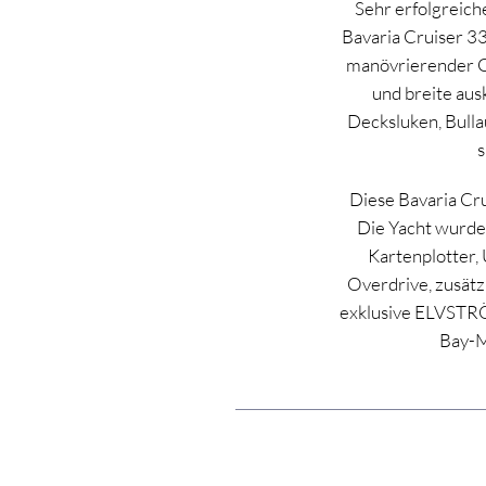
Sehr erfolgreich
Bavaria Cruiser 33 
manövrierender Gr
und breite aus
Decksluken, Bull
s
Diese Bavaria Cru
Die Yacht wurde 
Kartenplotter,
Overdrive, zusät
exklusive ELVSTRÖM
Bay-M