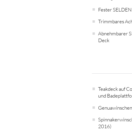
Fester SELDEN 
Trimmbares Ach
Abnehmbarer 
Deck
Teakdeck auf C
und Badeplattf
Genuawinsche
Spinnakerwins
2016)