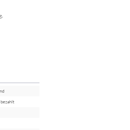
g.
and
bezahlt