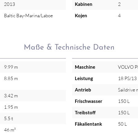
2013
Kabinen
2
Baltic Bay-Marina/Laboe
Kojen
4
Maße & Technische Daten
9.99 m
Maschine
VOLVO P
8.85 m
Leistung
18 PS/13
Antrieb
Saildrive 
3.42 m
Frischwasser
150 L
1.95 m
Treibstoff
150 L
5.5 t
Fäkalientank
50 L
46 m²