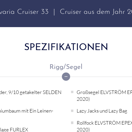
varia Cruiser 33 | Cruiser aus dem Jahr 2
SPEZIFIKATIONEN
Rigg/Segel
der, 9/10 getakelter SELDEN
Großsegel ELVSTRÖM EPE
2020)
umbaum mit Ein Leinen-
Lazy Jacks und Lazy Bag
Rollfock ELVSTRÖM EPEX 
nlage FURLEX
2020)