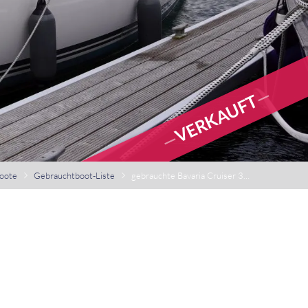
VERKAUFT
oote
Gebrauchtboot-Liste
gebrauchte Bavaria Cruiser 33 zu verkaufen