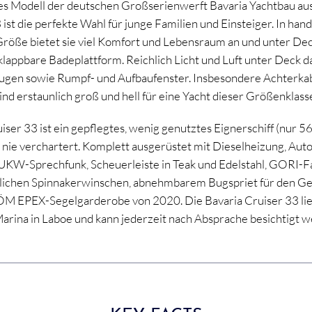
es Modell der deutschen Großserienwerft Bavaria Yachtbau aus
ist die perfekte Wahl für junge Familien und Einsteiger. In hand
öße bietet sie viel Komfort und Lebensraum an und unter De
klappbare Badeplattform. Reichlich Licht und Luft unter Deck d
augen sowie Rumpf- und Aufbaufenster. Insbesondere Achterkab
ind erstaunlich groß und hell für eine Yacht dieser Größenklass
iser 33 ist ein gepflegtes, wenig genutztes Eignerschiff (nur 
nie verchartert. Komplett ausgerüstet mit Dieselheizung, Auto
 UKW-Sprechfunk, Scheuerleiste in Teak und Edelstahl, GORI-Fa
zlichen Spinnakerwinschen, abnehmbarem Bugspriet für den G
 EPEX-Segelgarderobe von 2020. Die Bavaria Cruiser 33 liegt
arina in Laboe und kann jederzeit nach Absprache besichtigt w