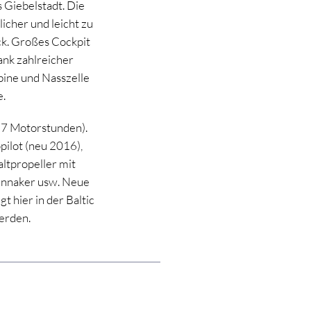
 Giebelstadt. Die
licher und leicht zu
ck. Großes Cockpit
ank zahlreicher
ine und Nasszelle
e.
567 Motorstunden).
pilot (neu 2016),
ltpropeller mit
ennaker usw. Neue
 hier in der Baltic
erden.