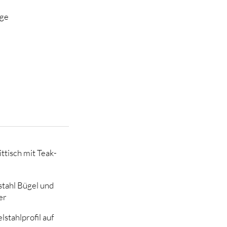
age
ttisch mit Teak-
stahl Bügel und
er
lstahlprofil auf