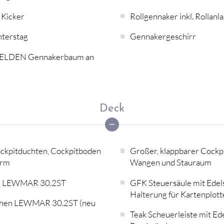
Kicker
Rollgennaker inkl. Rollanl
terstag
Gennakergeschirr
SELDEN Gennakerbaum an
Deck
ockpitduchten, Cockpitboden
Großer, klappbarer Cockpi
orm
Wangen und Stauraum
n LEWMAR 30.2ST
GFK Steuersäule mit Edel
Halterung für Kartenplott
chen LEWMAR 30.2ST (neu
Teak Scheuerleiste mit Ede