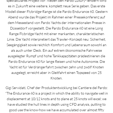
spektakuläres Projekt vor: Neben den Pardo Luxury-Tendern wird
es in Zukunft eine weitere, komplett neue Serie geben. Das erste
Modell dieser Flybridge-Range ist die Pardo Endurance 60. Gestern
Abend wurde das Projekt im Rahmen einer Pressekonferenz auf
dem Messestand von Pardo Yachts der internationalen Presse in
Düsseldorf vorgestellt. Die Pardo Endurance 60 ist eine Long
Range Flybridge-Yacht mit einer markanten, charakteristischen
Linie. Die Yacht interpretiert das Trawler-Konzept neu: Sicherheit,
Seegängigkeit sowie reichlich Komfort und Lebensraum sowohl an
als auch unter Deck. Ein auf extrem ökonomische Fahrweise
ausgelegter Rumpf und hohe Tankkapazitäten prädestinieren die
Pardo Endurance 60 für lange Reisen und hohe Autonomie. Die
Yacht ist für Verdrängerfahrt zwischen zehn und zwölf Knoten
ausgelegt, erreicht aber in Gleitfahrt einen Topspeed von 25
Knoten.
Gigi Servidati, Chef der Produktentwicklung bei Cantiere del Pardo:
“The Endurance 60 is a project in which the ability to navigate well in
displacement at 10/12 knots and to plane at 25 knots will excel; we
have studied the hull lines in depth using CFD analysis, putting to
good use the know-how we have accumulated over almost fifty