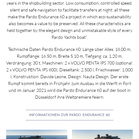
years in the shipbuilding sector. Low consumption, controlled speed,
silent and safe navigation to facilitate transfers at night: all these
make the Pardo Endurance 60 a project in which eco-sustainability
also becomes a value to be preserved. All these characteristics are
held together by the elegant design and unmistakable style of every
Pardo Yachts boat”.
Technische Daten Pardo Endurance 60: Länge über Alles: 18,00 m,
Rumpflänge: 16,50 m, Breite 5,10 m, Tiefgang: ca. 1,20 m,
Verdrängung: 30 t, Maschinen: 2 x VOLVO PENTA IPS 700 (optional:
2 x VOLVO PENTA IPS 800), Dieseltank: 2.500 l, Frischwasser: 1.000
l, Konstruktion: Davide Leone, Design: Nauta Design. Der erste
Rumpf kommt bereits in Frühjahr zum Ausbau in die Werft in Forlì
und im Januar 2021 wird die Pardo Endurance 60 auf der boot in
Düsseldorf ihre Weltpremiere feiern.
INFORMATIONEN ZUR PARDO ENDURANCE 60