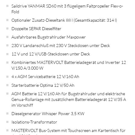
Saildrive YANMAR SD60 mit 3 flügeligem Faltpropeller Flex-o-
Fold
Optionaler Zusatz-Dieseltank 88 l (Gesamtkapazität: 314 l)
Doppelte SEPAR Dieselfilter
Ausfahrbares Bugstrahlruder Maxpower
230 V Landanschluß mit 230 V Steckdosen unter Deck
12 V und 12 V/USB-Steckdosen unter Deck
Kombiniertes MASTERVOLT Batterieladegerät und Inverter 12
V/150 A/3.000 W
4 x AGM Servicebatterie 12 V/160 Ah
Starterbatterie Optima 12 V/50 Ah
AGM Batterie 12 V/160 Ah für Bugstrahlruder und elektrische
Genua-Rollanlage mit zusätzlichem Batterieladegerät 12 V/35 A
im Vorschiff
Dieselgenerator Whisper Power 3,5 KW
Isolations-Transformator
MASTERVOLT Bus-System mit Touchscreen am Kartentisch für