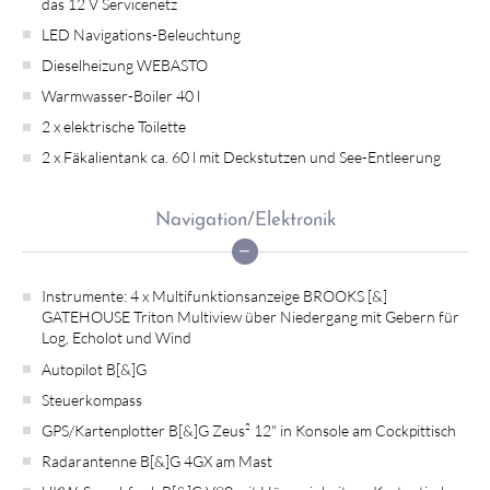
das 12 V Servicenetz
LED Navigations-Beleuchtung
Dieselheizung WEBASTO
Warmwasser-Boiler 40 l
2 x elektrische Toilette
2 x Fäkalientank ca. 60 l mit Deckstutzen und See-Entleerung
Navigation/Elektronik
Instrumente: 4 x Multifunktionsanzeige BROOKS [&]
GATEHOUSE Triton Multiview über Niedergang mit Gebern für
Log, Echolot und Wind
Autopilot B[&]G
Steuerkompass
GPS/Kartenplotter B[&]G Zeus² 12" in Konsole am Cockpittisch
Radarantenne B[&]G 4GX am Mast