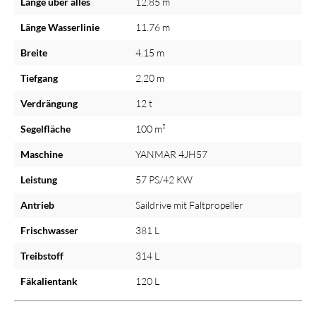
Länge über alles
12.85 m
Länge Wasserlinie
11.76 m
Breite
4.15 m
Tiefgang
2.20 m
Verdrängung
12 t
Segelfläche
100 m²
Maschine
YANMAR 4JH57
Leistung
57 PS/42 KW
Antrieb
Saildrive mit Faltpropeller
Frischwasser
381 L
Treibstoff
314 L
Fäkalientank
120 L