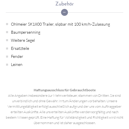
Zubehör
Ohlmeier SK1800 Trailer, slipbar mit 100 km/h-Zulassung
Baumpersenning
Weitere Segel
Ersatzteile
Fender
Leinen
Haftungsausschluss für Gebrauchtboote
Alle Angaben insbesondere zur Mehrwertsteuer, stammen von Dritten. Sie sind
unverbindlich und ohne Gewähr. Irrtum/Änderungen vorbehalten. Unsere
Vermittlungstätigkeit erfolgt ausschließlich aufgrund der uns vom Auftraggeber
erteilten Auskünfte. Alle uns erteilten Auskünfte werden sorgfältig und nach
bestem Wissen geprüft. Eine Haftung für Vollständigkeit und Richtigkeit wird nicht
übernommen und ist daher ausgeschlossen.