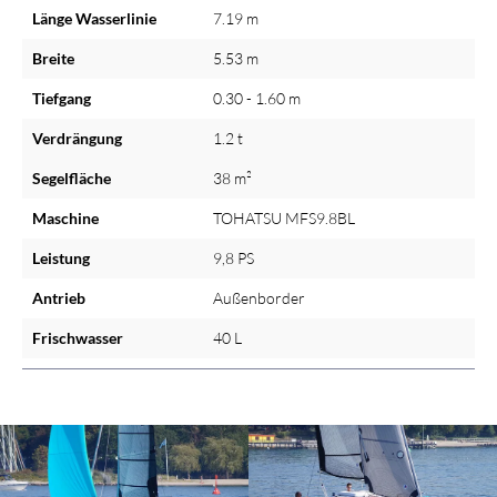
Länge Wasserlinie
7.19 m
Breite
5.53 m
Tiefgang
0.30 - 1.60 m
Verdrängung
1.2 t
Segelfläche
38 m²
Maschine
TOHATSU MFS9.8BL
Leistung
9,8 PS
Antrieb
Außenborder
Frischwasser
40 L